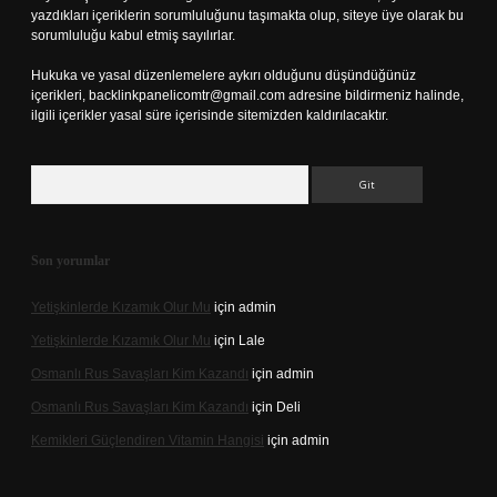
yazdıkları içeriklerin sorumluluğunu taşımakta olup, siteye üye olarak bu
sorumluluğu kabul etmiş sayılırlar.
Hukuka ve yasal düzenlemelere aykırı olduğunu düşündüğünüz
içerikleri,
backlinkpanelicomtr@gmail.com
adresine bildirmeniz halinde,
ilgili içerikler yasal süre içerisinde sitemizden kaldırılacaktır.
Arama
Son yorumlar
Yetişkinlerde Kızamık Olur Mu
için
admin
Yetişkinlerde Kızamık Olur Mu
için
Lale
Osmanlı Rus Savaşları Kim Kazandı
için
admin
Osmanlı Rus Savaşları Kim Kazandı
için
Deli
Kemikleri Güçlendiren Vitamin Hangisi
için
admin