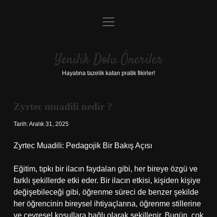
menüyü
Anasayfa
aç
Gizlilik Politikası
Yenilik Dolu Öneriler
Yasal Uyarı
Hayatına tazelik katan pratik fikirler!
Hakkımızda
Zyrtec muadili nedir ?
Tarih: Aralık 31, 2025
Zyrtec Muadili: Pedagojik Bir Bakış Açısı
Eğitim, tıpkı bir ilacın faydaları gibi, her bireye özgü ve
farklı şekillerde etki eder. Bir ilacın etkisi, kişiden kişiye
değişebileceği gibi, öğrenme süreci de benzer şekilde
her öğrencinin bireysel ihtiyaçlarına, öğrenme stillerine
ve çevresel koşullara bağlı olarak şekillenir. Bugün, çok