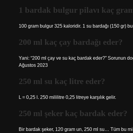
1 bardak bulgur pilavı kaç gra
100 gram bulgur 325 kaloridir. 1 su bardağı (150 gr) bul
200 ml kaç çay bardağı eder?
Yani: “200 ml çay ve su kaç bardak eder?” Sorunun doğ
Ağustos 2023
250 ml su kaç litre eder?
L = 0,25 l. 250 mililitre 0,25 litreye karşılık gelir.
250 ml şeker kaç bardak eder?
Bir bardak şeker, 120 gram un, 250 ml su… Tüm bu mikta