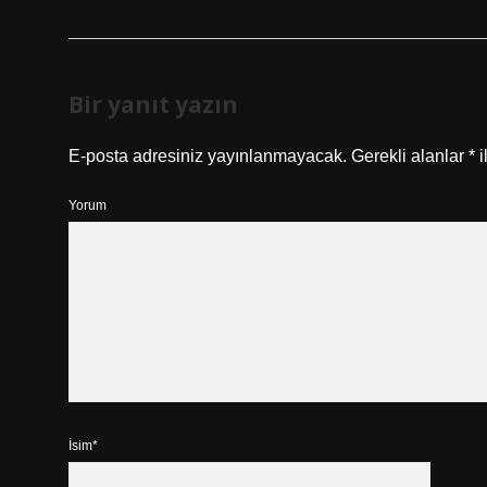
Bir yanıt yazın
E-posta adresiniz yayınlanmayacak.
Gerekli alanlar
*
i
Yorum
İsim*