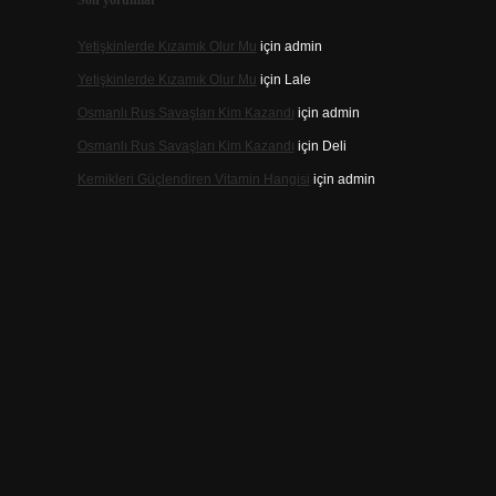
Son yorumlar
Yetişkinlerde Kızamık Olur Mu
için
admin
Yetişkinlerde Kızamık Olur Mu
için
Lale
Osmanlı Rus Savaşları Kim Kazandı
için
admin
Osmanlı Rus Savaşları Kim Kazandı
için
Deli
Kemikleri Güçlendiren Vitamin Hangisi
için
admin