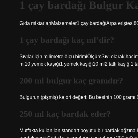
1 çay bardağı Bulgur 
Gıda miktarlarıMalzemeler1 çay bardağıArpa eriştesi
1 çay bardağı kaç ml’dir?
Sıvılar için milimetre ölçü birimiÖlçümSıvı olarak h
ml10 yemek kaşığı1 yemek kaşığı10 ml2 tatlı kaşığı1 tat
200 ml bulgur kaç gramdır?
Bulgurun (pişmiş) kalori değeri: Bu besinin 100 gramı 83
250 ml kaç bardak eder?
Mutfakta kullanılan standart boyutlu bir bardak ağzına
bardak yapar” gibi bazı soruların cevaplarını 200 ml’y