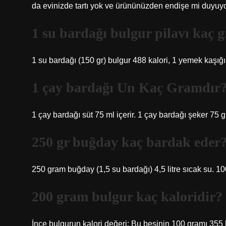
da evinizde tartı yok ve ürününüzden endişe mi duyu
1 su bardağı bulgur pilavı kaç 
1 su bardağı (150 gr) bulgur 488 kalori, 1 yemek kaşığı (
1 çay bardağı Un Kaç Gramdır
1 çay bardağı süt 75 ml içerir. 1 çay bardağı şeker 75 
250 gr buğday kaç bardak eder
250 gram buğday (1,5 su bardağı) 4,5 litre sıcak su. 
200 gram bulgur kaç kaloridir?
İnce bulgurun kalori değeri: Bu besinin 100 gramı 355 