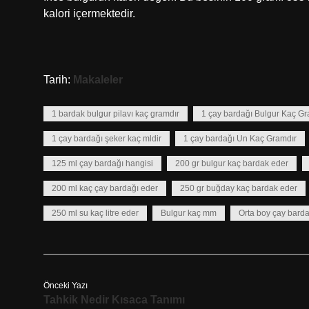
kalori içermektedir.
Tarih:
Makaleler
1 bardak bulgur pilavı kaç gramdır
1 çay bardağı Bulgur Kaç Gr
1 çay bardağı şeker kaç mldir
1 çay bardağı Un Kaç Gramdır
125 ml çay bardağı hangisi
200 gr bulgur kaç bardak eder
200 ml kaç çay bardağı eder
250 gr buğday kaç bardak eder
250 ml su kaç litre eder
Bulgur kaç mm
Orta boy çay barda
Önceki Yazı
Tahkik Nedir Kısaca Tanımı