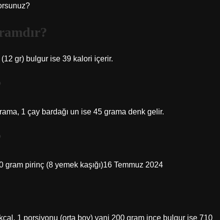
yorsunuz?
gramdır?
12 gr) bulgur ise 39 kalori içerir.
?
grama, 1 çay bardağı un ise 45 grama denk gelir.
?
100 gram pirinç (8 yemek kaşığı)16 Temmuz 2024
kcal, 1 porsiyonu (orta boy) yani 200 gram ince bulgur ise 710