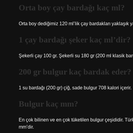
Orta boy çay bardağı kaç ml?
Orta boy dediğimiz 120 ml’lik çay bardakları yaklaşık 
1 çay bardağı şeker kaç ml’dir?
Şekerli çay 100 gr. Şekerli su 180 gr (200 ml klasik 
200 gr bulgur kaç bardak eder?
1 su bardağı (200 gr) çiğ, sade bulgur 708 kalori içerir.
Bulgur kaç mm?
En çok bilinen ve en çok tüketilen bulgur çeşididir. Tü
mm’dir.