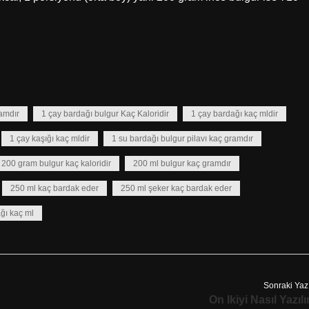
amdır
1 çay bardağı bulgur Kaç Kaloridir
1 çay bardağı kaç mldir
1 çay kaşığı kaç mldir
1 su bardağı bulgur pilavı kaç gramdır
200 gram bulgur kaç kaloridir
200 ml bulgur kaç gramdır
250 ml kaç bardak eder
250 ml şeker kaç bardak eder
ğı kaç ml
Sonraki Yaz
On Ikiyi Nasıl Yazılı