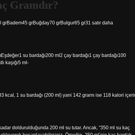
Kaç Gramdır?
80 grBadem45 grBuğday70 grBulgur65 gr31 satır daha
acimEşdeğer1 su bardağı200 ml2 çay bardağı1 çay bardağı100
lı kaşığı5 ml-
 kcal, 1 su bardağı (200 ml) yani 142 gramı ise 118 kalori içerir
 kadar doldurulduğunda 200 ml su tutar. Ancak, “350 ml su kaç
e ekleyerek hesaplayabilirsiniz. Örneğin, 250 ml’nin kaç bardak