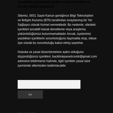
tesadüfidir. Sitemizdeki bilgiler taslak halindedir ve
tavsiye niteliği taşımazlar.
Sitemiz, 5651 Sayılı Kanun gereğince Bilgi Teknolojileri
ve İletişim Kurumu (BTK) tarafından onaylanmış bir Yer
Sağlayıcı olarak hizmet vermektedir. Bu nedenle, sitedeki
içerikleri proaktif olarak denetleme veya araştırma
yükümlülüğümüz bulunmamaktadır. Ancak, üyelerimiz
yazdıkları içeriklerin sorumluluğunu taşımakta olup, siteye
üye olarak bu sorumluluğu kabul etmiş sayılırlar.
Hukuka ve yasal düzenlemelere aykırı olduğunu
düşündüğünüz içerikleri,
backlinkpanelicomtr@gmail.com
adresine bildirmeniz halinde, ilgili içerikler yasal süre
içerisinde sitemizden kaldırılacaktır.
Arama