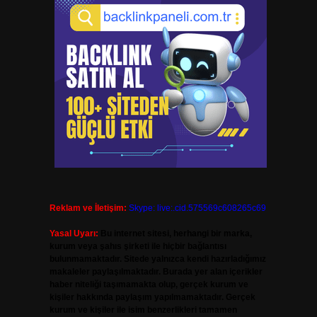
Reklam ve İletişim:
Skype: live:.cid.575569c608265c69
Yasal Uyarı:
Bu internet sitesi, herhangi bir marka,
kurum veya şahıs şirketi ile hiçbir bağlantısı
bulunmamaktadır. Sitede yalnızca kendi hazırladığımız
makaleler paylaşılmaktadır. Burada yer alan içerikler
haber niteliği taşımamakta olup, gerçek kurum ve
kişiler hakkında paylaşım yapılmamaktadır. Gerçek
kurum ve kişiler ile isim benzerlikleri tamamen