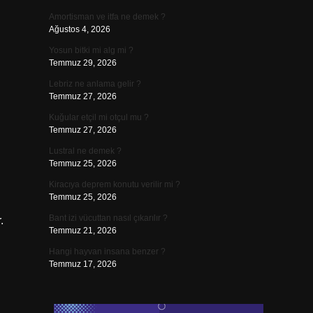
Amortisman ve itfa ne demek ?
Ağustos 4, 2026
Yosun bitki mi alg mi ?
Temmuz 29, 2026
Lebriz ne anlama gelir ?
Temmuz 27, 2026
Kuğular etçil mi otçul mu ?
Temmuz 27, 2026
Lustral ne demek ?
Temmuz 25, 2026
Kiracıya deprem konutu verilir mi ?
Temmuz 25, 2026
Bant izi vücuttan nasıl çıkarılır ?
.
Temmuz 21, 2026
Hangi hayvan insana benzer ?
Temmuz 17, 2026