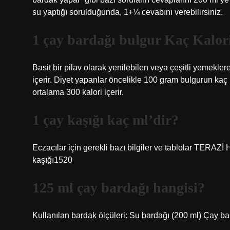
su yaptığı sorulduğunda, 1+¼ cevabını verebilirsiniz.
1 çay bardağı bulgur Kaç Kalor
Basit bir pilav olarak yenilebilen veya çeşitli yemekle
içerir. Diyet yapanlar öncelikle 100 gram bulgurun kaç 
ortalama 300 kalori içerir.
1 çay kaşığı kaç ml’dir?
Eczacılar için gerekli bazı bilgiler ve tablolar TERA
kaşığı1520
125 ml çay bardağı hangisi?
Kullanılan bardak ölçüleri: Su bardağı (200 ml) Çay ba