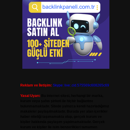
Reklam ve İletişim:
Skype: live:.cid.575569c608265c69
Yasal Uyarı:
Bu internet sitesi, herhangi bir marka,
kurum veya şahıs şirketi ile hiçbir bağlantısı
bulunmamaktadır. Sitede yalnızca kendi hazırladığımız
makaleler paylaşılmaktadır. Burada yer alan içerikler
haber niteliği taşımamakta olup, gerçek kurum ve
kişiler hakkında paylaşım yapılmamaktadır. Gerçek
kurum ve kişiler ile isim benzerlikleri tamamen