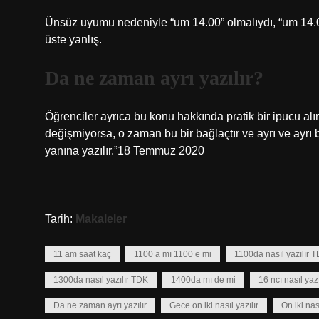
Ünsüz uyumu nedeniyle “um 14.00” olmalıydı, “um 14.00” 
üste yanlış.
Da ne zaman ayrı yazılır?
Öğrenciler ayrıca bu konu hakkında pratik bir ipucu al
değişmiyorsa, o zaman bu bir bağlaçtır ve ayrı ve ayrı b
yanına yazılır.”18 Temmuz 2020
Tarih:
Makaleler
11 am saat kaç
1100 a mı 1100 e mi
1100da nasıl yazılır 
1300da nasıl yazılır TDK
1400da mı de mi
16 ncı nasıl yazı
Da ne zaman ayrı yazılır
Gece on iki nasıl yazılır
On iki nas