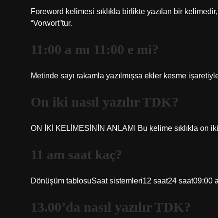
Foreword kelimesi sıklıkla birlikte yazılan bir kelimed
“Vorwort”tur.
11:00 a mı 11:00 e mi?
Metinde sayı rakamla yazılmışsa ekler kesme işaretiyle
On iki nasıl yazılır TDK?
ON İKİ KELİMESİNİN ANLAMI Bu kelime sıklıkla on iki ola
11 am saat kaç?
Dönüşüm tablosuSaat sistemleri12 saat24 saat09:0
13.00’da nasıl yazılır TDK?