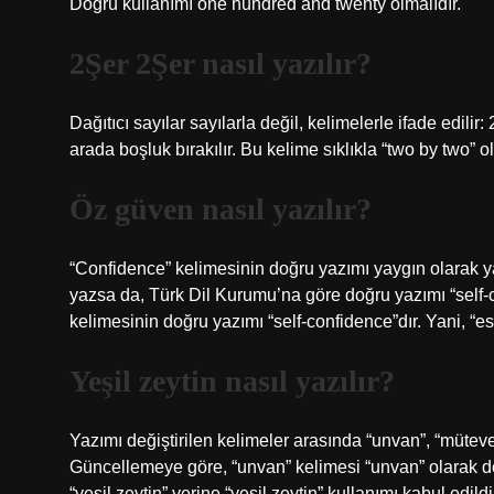
Doğru kullanımı one hundred and twenty olmalıdır.
2Şer 2Şer nasıl yazılır?
Dağıtıcı sayılar sayılarla değil, kelimelerle ifade edilir: 
arada boşluk bırakılır. Bu kelime sıklıkla “two by two” ol
Öz güven nasıl yazılır?
“Confidence” kelimesinin doğru yazımı yaygın olarak yan
yazsa da, Türk Dil Kurumu’na göre doğru yazımı “self-
kelimesinin doğru yazımı “self-confidence”dır. Yani, “ess
Yeşil zeytin nasıl yazılır?
Yazımı değiştirilen kelimeler arasında “unvan”, “mütevell
Güncellemeye göre, “unvan” kelimesi “unvan” olarak değiş
“yeşil zeytin” yerine “yeşil zeytin” kullanımı kabul edildi