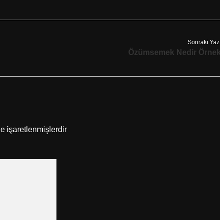
Sonraki Yaz
Özümsemek Nedir Örne
le işaretlenmişlerdir