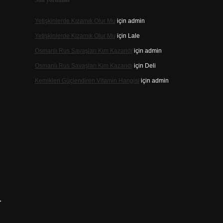
Son yorumlar
Yetişkinlerde Kızamık Olur Mu
için
admin
Yetişkinlerde Kızamık Olur Mu
için
Lale
Osmanlı Rus Savaşları Kim Kazandı
için
admin
Osmanlı Rus Savaşları Kim Kazandı
için
Deli
Kemikleri Güçlendiren Vitamin Hangisi
için
admin
.