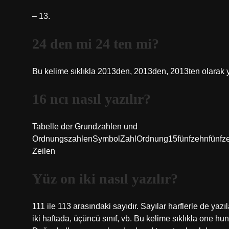
– 13.
24 den mi 24 ten mi?
Bu kelime sıklıkla 2013den, 2013den, 2013ten olarak yan
16 ncı nasıl yazılır?
Tabelle der Grundzahlen und
OrdnungszahlenSymbolZahlOrdnung15fünfzehnfünfzeh
Zeilen
Yüz on iki nasıl yazılır?
111 ile 113 arasındaki sayıdır. Sayılar harflerle de yazıl
iki haftada, üçüncü sınıf, vb. Bu kelime sıklıkla one h