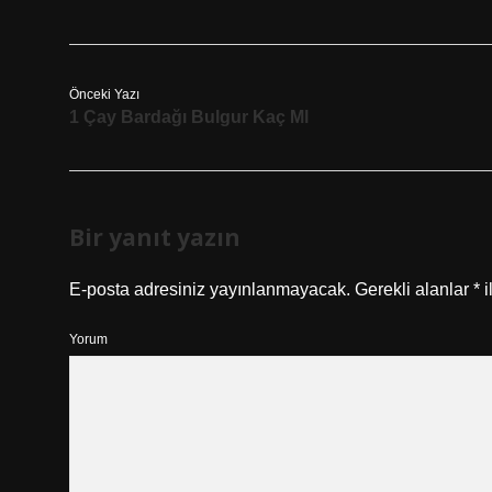
Önceki Yazı
1 Çay Bardağı Bulgur Kaç Ml
Bir yanıt yazın
E-posta adresiniz yayınlanmayacak.
Gerekli alanlar
*
i
Yorum