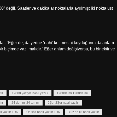
değil. Saatler ve dakikalar noktalarla ayrılmış; iki nokta üst
ırlar: “Eğer de, da yerine ‘dahi’ kelimesini koyduğunuzda anlam
ir biçimde yazılmalıdır.” Eğer anlam değişiyorsa, bu bir ektir ve
TDK
12000 yazıyla nasıl yazılır
1200da mı 1200de mi
lır
24 den mi 24 ten mi
2Şer 2Şer nasıl yazılır
ıl yazılır TDK
Ön söz nasıl yazılır TDK
Yüz on iki nasıl yazılır