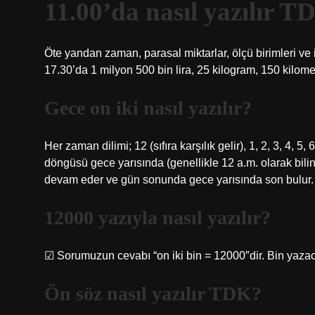
11.00’da nasıl yazılır 
Öte yandan zaman, parasal miktarlar, ölçü birimleri ve ist
17.30’da 1 milyon 500 bin lira, 25 kilogram, 150 kilom
Gece on iki nasıl yazılır?
Her zaman dilimi; 12 (sıfıra karşılık gelir), 1, 2, 3, 4, 
döngüsü gece yarısında (genellikle 12 a.m. olarak bilini
devam eder ve gün sonunda gece yarısında son bulur.
12000 yazıyla nasıl yazılır?
☑︎ Sorumuzun cevabı “on iki bin = 12000″dir. Bin yazaca
Ön söz nasıl yazılır TDK?