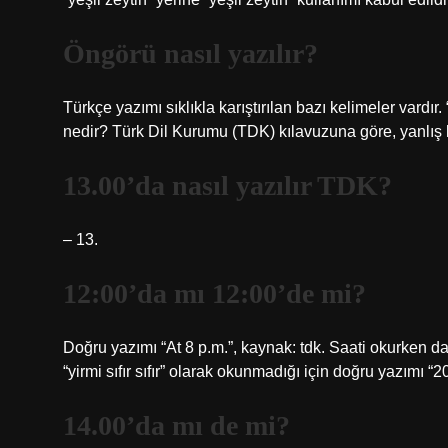
Öngörü nasıl yazılır?
Türkçe yazımı sıklıkla karıştırılan bazı kelimeler vardır
nedir? Türk Dil Kurumu (TDK) kılavuzuna göre, yanlış ku
13.00’da nasıl yazılır TDK?
– 13.
12:00’da mı 12:00’de mi?
Doğru yazımı “At 8 p.m.”, kaynak: tdk. Saati okurken da
“yirmi sıfır sıfır” olarak okunmadığı için doğru yazımı “20
14.00’da mı de mi?