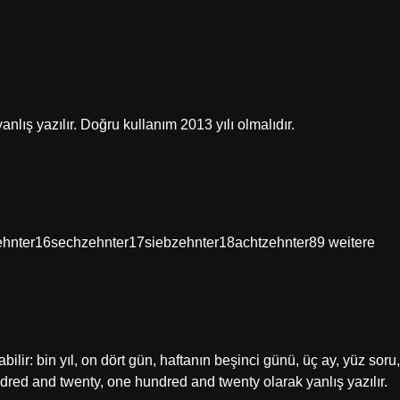
lış yazılır. Doğru kullanım 2013 yılı olmalıdır.
nter16sechzehnter17siebzehnter18achtzehnter89 weitere
abilir: bin yıl, on dört gün, haftanın beşinci günü, üç ay, yüz soru,
undred and twenty, one hundred and twenty olarak yanlış yazılır.