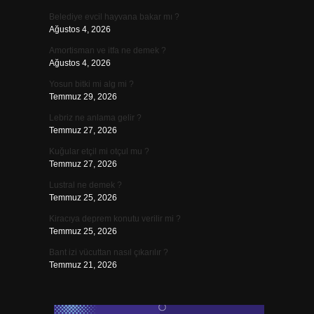
Belediye evcil hayvana bakar mı ?
Ağustos 4, 2026
Amortisman ve itfa ne demek ?
Ağustos 4, 2026
Yosun bitki mi alg mi ?
Temmuz 29, 2026
Lebriz ne anlama gelir ?
Temmuz 27, 2026
Kuğular etçil mi otçul mu ?
Temmuz 27, 2026
Lustral ne demek ?
Temmuz 25, 2026
Kiracıya deprem konutu verilir mi ?
Temmuz 25, 2026
Bant izi vücuttan nasıl çıkarılır ?
Temmuz 21, 2026