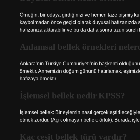
Örneğin, bir odaya girdiğinizi ve hemen taze pişmiş kur
kaybolmadan önce geçici olarak duyusal hafızanızda sak
hafızanıza aktarabilir ve bu da daha sonra uzun süreli 
Anlamsal bellek örnekleri neler
Ankara’nın Türkiye Cumhuriyeti’nin başkenti olduğunu
örnektir. Annemizin doğum gününü hatırlamak, eşimizle i
hafızaya örnektir.
İşlemsel bellek nedir KPSS?
İşlemsel bellek: Bir eylemin nasıl gerçekleştirileceğiyle
etmek zordur. (Açık olmayan bellek: örtük). Burada işl
Kaç çeşit bellek türü vardır?