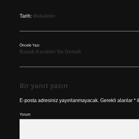
Tarih:
Makaleler
Önceki Yazı
Başak Karakter Ne Demek
Bir yanıt yazın
E-posta adresiniz yayınlanmayacak.
Gerekli alanlar
*
i
Yorum