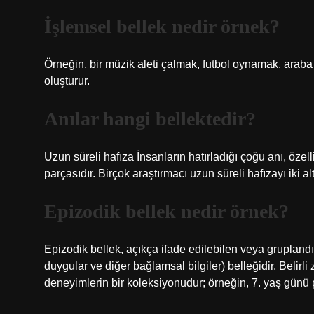
İşlemsel bellek nedir örnek?
Örneğin, bir müzik aleti çalmak, futbol oynamak, araba k
oluşturur.
Anılar hangi bellektedir?
Uzun süreli hafıza İnsanların hatırladığı çoğu anı, özell
parçasıdır. Birçok araştırmacı uzun süreli hafızayı iki alt
Epizodik bellek nedir örnek?
Epizodik bellek, açıkça ifade edilebilen veya gruplandır
duygular ve diğer bağlamsal bilgiler) belleğidir. Beli
deneyimlerin bir koleksiyonudur; örneğin, 7. yaş günü p