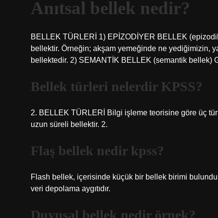
Anıtsal bellek nedir?
BELLEK TÜRLERİ 1) EPİZODİYER BELLEK (epizodik bell
bellektir. Örneğin; akşam yemeğinde ne yediğimizin, ya
bellektedir. 2) SEMANTİK BELLEK (semantik bellek) Gene
Bellek türleri nelerdir KPSS?
2. BELLEK TÜRLERİ Bilgi işleme teorisine göre üç tür bel
uzun süreli bellektir. 2.
Flaş bellek nedir kpss?
Flash bellek, içerisinde küçük bir bellek birimi bulundu
veri depolama aygıtıdır.
Duyusal bellek nedir örnek?