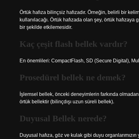
Örtük hafıza bilinçsiz hafızadır. Örneğin, belirli bir 
kullanılacağı. Örtük hafızada olan şey, örtük hafızaya 
bir şekilde etkilemesidir.
Kaç çeşit flash bellek vardır?
En önemlileri: CompactFlash, SD (Secure Digital), Mu
Prosedürel bellek ne demek?
İşlemsel bellek, önceki deneyimlerin farkında olmadan be
örtük bellektir (bilinçdışı uzun süreli bellek).
Duyusal Bellek nerede?
Duyusal hafıza, göz ve kulak gibi duyu organlarımızın ya