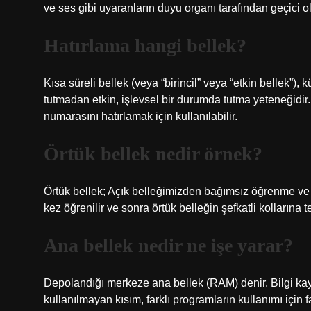
ve ses gibi uyaranların duyu organı tarafından geçici 
Hatırlama hangi bellek?
Kısa süreli bellek (veya “birincil” veya “etkin bellek”),
tutmadan etkin, işlevsel bir durumda tutma yeteneğidir
numarasını hatırlamak için kullanılabilir.
Örtük bellek nedir örnek?
Örtük bellek; Açık belleğimizden bağımsız öğrenme ve hat
kez öğrenilir ve sonra örtük belleğin şefkatli kollarına te
Ana bellek nedir ne işe yarar?
Depolandığı merkeze ana bellek (RAM) denir. Bilgi kayn
kullanılmayan kısım, farklı programların kullanımı için far