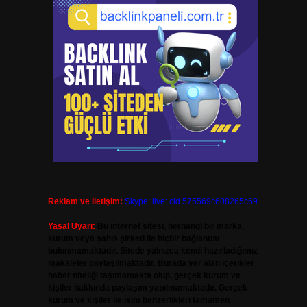
Reklam ve İletişim:
Skype: live:.cid.575569c608265c69
Yasal Uyarı:
Bu internet sitesi, herhangi bir marka,
kurum veya şahıs şirketi ile hiçbir bağlantısı
bulunmamaktadır. Sitede yalnızca kendi hazırladığımız
makaleler paylaşılmaktadır. Burada yer alan içerikler
haber niteliği taşımamakta olup, gerçek kurum ve
kişiler hakkında paylaşım yapılmamaktadır. Gerçek
kurum ve kişiler ile isim benzerlikleri tamamen