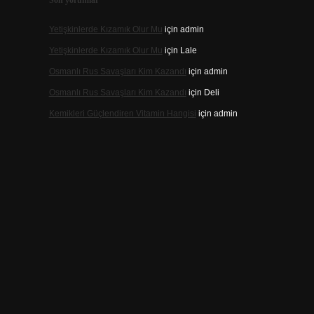
Son yorumlar
Yetişkinlerde Kızamık Olur Mu
için
admin
Yetişkinlerde Kızamık Olur Mu
için
Lale
Osmanlı Rus Savaşları Kim Kazandı
için
admin
Osmanlı Rus Savaşları Kim Kazandı
için
Deli
Kemikleri Güçlendiren Vitamin Hangisi
için
admin