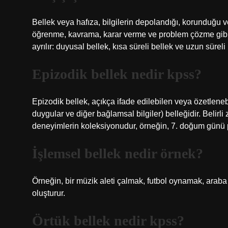
Bellek veya hafıza, bilgilerin depolandığı, korunduğu ve
öğrenme, kavrama, karar verme ve problem çözme gibi bi
ayrılır: duyusal bellek, kısa süreli bellek ve uzun süreli
Epizodik bellek nedir kpss?
Epizodik bellek, açıkça ifade edilebilen veya özetleneb
duygular ve diğer bağlamsal bilgiler) belleğidir. Beli
deneyimlerin koleksiyonudur, örneğin, 7. doğum günü p
İşlemsel bellek nedir örnek?
Örneğin, bir müzik aleti çalmak, futbol oynamak, araba k
oluşturur.
Örtük bellek nedir kpss?