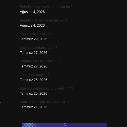
Belediye evcil hayvana bakar mı ?
Ağustos 4, 2026
Amortisman ve itfa ne demek ?
Ağustos 4, 2026
Yosun bitki mi alg mi ?
Temmuz 29, 2026
Lebriz ne anlama gelir ?
Temmuz 27, 2026
Kuğular etçil mi otçul mu ?
Temmuz 27, 2026
Lustral ne demek ?
Temmuz 25, 2026
Kiracıya deprem konutu verilir mi ?
Temmuz 25, 2026
Bant izi vücuttan nasıl çıkarılır ?
r
Temmuz 21, 2026