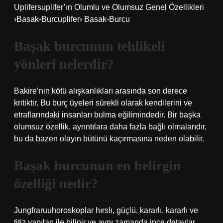
Uplifersuplifer’ın Olumlu ve Olumsuz Genel Özellikleri
›Basak-Burcuplifer› Basak-Burcu
Başak burcunun tehlikeli
yönleri nelerdir?
Bakire’nin kötü alışkanlıkları arasında son derece
kritiktir. Bu burç üyeleri sürekli olarak kendilerini ve
etraflarındaki insanları bulma eğilimindedir. Bir başka
olumsuz özellik, ayrıntılara daha fazla bağlı olmalarıdır,
bu da bazen olayın bütünü kaçırmasına neden olabilir.
Başak burcunun en belirgin
özelliği nedir?
Jungfraruuhoroskoplar hırslı, güçlü, kararlı, kararlı ve
titiz yapıları ile bilinir ve aynı zamanda ince detaylar