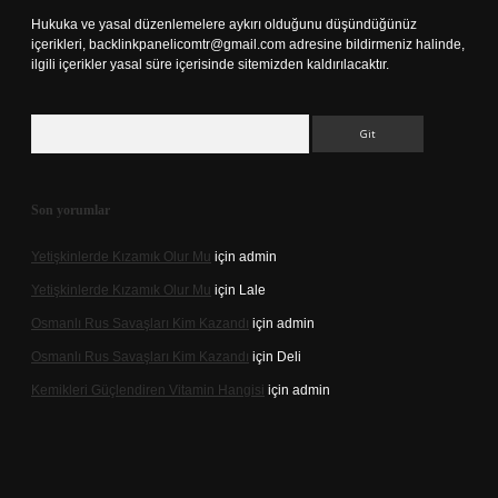
Hukuka ve yasal düzenlemelere aykırı olduğunu düşündüğünüz
içerikleri,
backlinkpanelicomtr@gmail.com
adresine bildirmeniz halinde,
ilgili içerikler yasal süre içerisinde sitemizden kaldırılacaktır.
Arama
Son yorumlar
Yetişkinlerde Kızamık Olur Mu
için
admin
Yetişkinlerde Kızamık Olur Mu
için
Lale
Osmanlı Rus Savaşları Kim Kazandı
için
admin
Osmanlı Rus Savaşları Kim Kazandı
için
Deli
Kemikleri Güçlendiren Vitamin Hangisi
için
admin