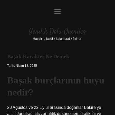
menüyü
Anasayfa
aç
Gizlilik Politikası
Yenilik Dolu Öneriler
Yasal Uyarı
Hayatına tazelik katan pratik fikirler!
Hakkımızda
Başak Karakter Ne Demek
Tarih: Nisan 18, 2025
Başak burçlarının huyu
nedir?
23 Ağustos ve 22 Eylül arasında doğanlar Bakire’ye
aittir. Jungfrau, titiz, analitik düşünceleri, pratikliği ve