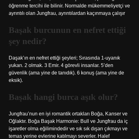
öğrenme tercihi ile bilinir. Normalde mükemmeliyetçi ve
ayrıntılı olan Jungfrau, ayrıntılardan kaçınmaya çalışır
Başak burcunun en nefret ettiği
şey nedir?
Daşak’ın en nefret ettiği şeyleri; Sırasında 1-uyanık
yukarı. 2 olmak. 3 Emir. 4 görevli insanlar. 5’den
güvenlik (ama yine de tanıdık). 6 konuş (ama yine de
eksik).
Başak hangi burca aşık olur?
Jungfrau’nun en iyi romantik ortakları Boğa, Kanser ve
Oğlaktır. Boğa Başak Harmonie: Bull ve Jungfrau da iç
işaretler olma eğilimindedir ve sık sık dışarı çıkmayı ve
temas yerine evlerine katılmayı severler. Halef