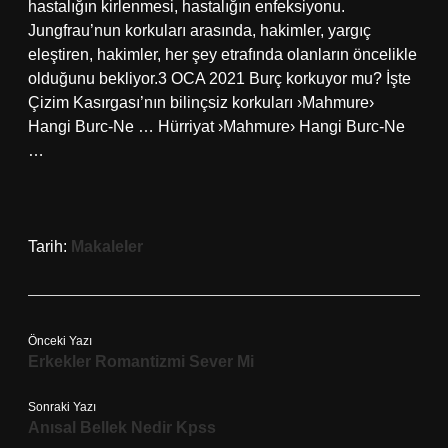
hastalığın kirlenmesi, hastalığın enfeksiyonu.
Jungfrau’nun korkuları arasında, hakimler, yargıç
eleştiren, hakimler, her şey etrafında olanların öncelikle
olduğunu bekliyor.3 OCA 2021 Burç korkuyor mu? İşte
Çizim Kasırgası’nın bilinçsiz korkuları ›Mahmure›
Hangi Burc-Ne … Hürriyat ›Mahmure› Hangi Burc-Ne
…
Tarih:
Makaleler
Önceki Yazı
Erkekler Romantizmi Sever Mi
Sonraki Yazı
Anısal Bellek Nedir Kpss