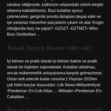
rahatsız ettiğinizde, kalbinizin ortasındaki zehirli eleştiri
oklarına katılabilirsiniz. Bazı kulaklar ayrıca
çekmeceleri, gerginlik anında dolapları deşarj eder ve
işe yaramaz mücevher parçalarını çıkarır ve atar. Kızgın
olduğunda burç ne yapar? -GZGZT ›GZTMZT› Who-
Burc-Sinilleililen …
Başak burcu ihanet eder mi?
İyi bilinen ve pratik olarak iyi bilinen bakire ve pratik
olarak bir ilişkiden sapmaktadır. Kulaklar aldatmaz,
ancak mükemmellik anlayışlarına karşılık gelmezlerse;
Onları terk edecek kadar cesurlar.1 Haziran 2020en
çok hileli burçlar duyuruldu! -Life News-Milliyetmiliyat
›Pembenar› En-Cok-Altan … Milliaten ›Pembenar› En-
Cokaldan …
Başak hangi burçla anlaşamaz?