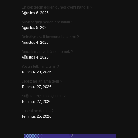
En çok tercih edilen güneş kremi hangisi ?
Ağustos 6, 2026
Ayak sağlığı neden önemlidir ?
Ağustos 5, 2026
Belediye evcil hayvana bakar mı ?
Ağustos 4, 2026
Amortisman ve itfa ne demek ?
Ağustos 4, 2026
Yosun bitki mi alg mi ?
Temmuz 29, 2026
Lebriz ne anlama gelir ?
Temmuz 27, 2026
Kuğular etçil mi otçul mu ?
Temmuz 27, 2026
Lustral ne demek ?
Temmuz 25, 2026