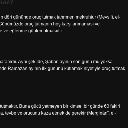
maz?
 dört gününde oruç tutmak tahrimen mekruhtur (Mevsılî, el-
5). Günümüzde oruç tutmanın hoş karşılanmaması ve
 ve eğlenme günleri olmasıdır.
ramdır. Aynı şekilde, Şaban ayının son günü mü yoksa
nde Ramazan ayının ilk gününü kutlamak niyetiyle oruç tutmak
?
tutmaktır. Buna gücü yetmeyen bir kimse, bir günde 60 fakiri
sıra, tevbe ve orucunu kaza etmek de gerekir (Merginânî, el-