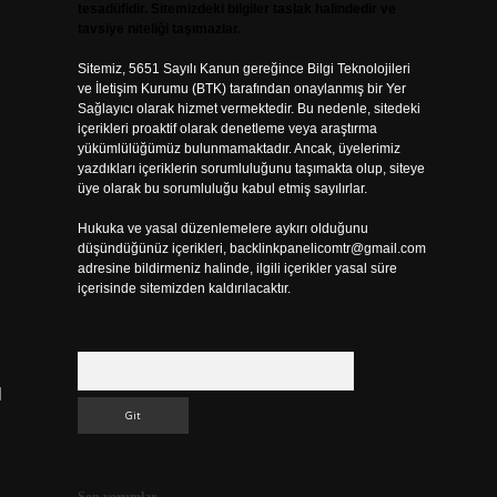
tesadüfidir. Sitemizdeki bilgiler taslak halindedir ve
tavsiye niteliği taşımazlar.
Sitemiz, 5651 Sayılı Kanun gereğince Bilgi Teknolojileri
ve İletişim Kurumu (BTK) tarafından onaylanmış bir Yer
Sağlayıcı olarak hizmet vermektedir. Bu nedenle, sitedeki
içerikleri proaktif olarak denetleme veya araştırma
yükümlülüğümüz bulunmamaktadır. Ancak, üyelerimiz
yazdıkları içeriklerin sorumluluğunu taşımakta olup, siteye
üye olarak bu sorumluluğu kabul etmiş sayılırlar.
Hukuka ve yasal düzenlemelere aykırı olduğunu
düşündüğünüz içerikleri,
backlinkpanelicomtr@gmail.com
adresine bildirmeniz halinde, ilgili içerikler yasal süre
içerisinde sitemizden kaldırılacaktır.
Arama
l