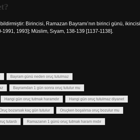
et?
bildirmiştir: Birincisi, Ramazan Bayramı’nın birinci günü, ikincis
-1991, 1993]; Müslim, Sıyam, 138-139 [1137-1138].
r
Bayram günü neden oruç tutulmaz
az
Bayramdan 1 gün sonra oruç tutulur mu
Hangi gün oruç tutmak haramdır
Hangi gün oruç tutulmaz diyanet
Oruç bozarsak kaç gün tutulur
Oruçken boşalırsa oruç bozulur mu
uç tutardı
Ramazanın 1 günü oruç tutmak haram mıdır