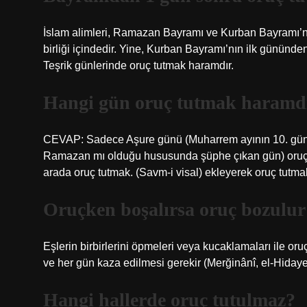
İslam alimleri, Ramazan Bayramı ve Kurban Bayramı’n
birliği içindedir. Yine, Kurban Bayramı’nın ilk gününden
Teşrik günlerinde oruç tutmak haramdır.
Hangi gün oruç tutmak haramd
CEVAP: Sadece Aşure günü (Muharrem ayının 10. gün
Ramazan mı olduğu hususunda şüphe çıkan gün) oruç 
arada oruç tutmak. (Savm-i visal) ekleyerek oruç tutma
Oruçken boşalırsa oruç bozulu
Eşlerin birbirlerini öpmeleri veya kucaklamaları ile 
ve her gün kaza edilmesi gerekir (Merğinânî, el-Hidaye
Hangi hallerde oruç tutulmaz?