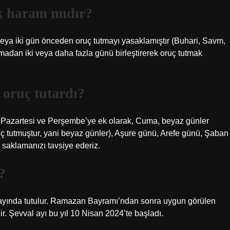
k haram mıdır?
veya iki gün önceden oruç tutmayı yasaklamıştır (Buhari, Savm,
madan iki veya daha fazla günü birleştirerek oruç tutmak
oruç tutardı?
 Pazartesi ve Perşembe’ye ek olarak, Cuma, beyaz günler
uç tutmuştur, yani beyaz günler), Aşure günü, Arefe günü, Şaban
 saklamanızı tavsiye ederiz.
?
ayında tutulur. Ramazan Bayramı’ndan sonra uygun görülen
. Şevval ayı bu yıl 10 Nisan 2024’te başladı.