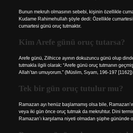
Bunun mekruh olmasının sebebi, kişinin özellikle cumar
Kudame Rahimehullah şöyle dedi: Özellikle cumartesi
cumartesi günü oruç tutmaktır.
Kim Arefe günü oruç tutarsa?
Arefe günü, Zilhicce ayının dokuzuncu günü olup dinde 
tutmakla ilgili olarak: “Arefe günü oruç tutmanın geçm
Allah’tan umuyorum.” (Müslim, Sıyam, 196-197 [1162])
Tek bir gün oruç tutulur mu?
Ramazan ayı henüz başlamamış olsa bile, Ramazan’ın b
veya iki gün önce oruç tutmak da mekruhtur. Dini termi
Ramazan’ı karşılama niyeti olmadan şüphe gününde oru