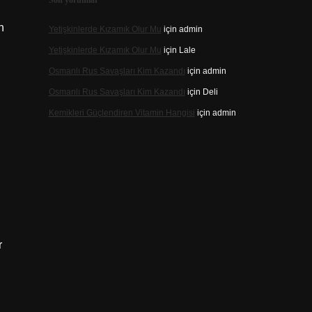
Son yorumlar
n
Yetişkinlerde Kızamık Olur Mu
için
admin
Yetişkinlerde Kızamık Olur Mu
için
Lale
Osmanlı Rus Savaşları Kim Kazandı
için
admin
Osmanlı Rus Savaşları Kim Kazandı
için
Deli
Kemikleri Güçlendiren Vitamin Hangisi
için
admin
r