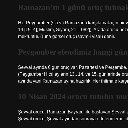
Ramazan’ın 1 günü oruç tutma
Hz. Peygamber (s.a.v.) Ramazan’ı karşılamak için bir 
14 [1914]; Müslim, Sıyam, 21 [1082]). Arada orucu boz
mekruhtur. Buna görsel oruç (savm-i visal) denir.
Peygamber efendimiz hangi gün 
Şevval ayında 6 gün oruç var, Pazartesi ve Perşembe,
(Peygamber Hicri ayların 13., 14. ve 15. günlerinde or
ayında yani Ramazan ayına hazırlık. Her ihtimale karşı
10 Nisan 2024 orucu tutulur mu
Şevval orucu, Ramazan Bayramı ile başlayan Şevval 
Şevval orucu, Şevval ayından sonraya ertelenmemelidir