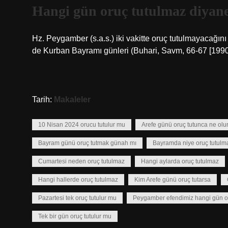
Hangi gün oruç tutulmaz diyan
Hz. Peygamber (s.a.s.) iki vakitte oruç tutulmayacağını 
de Kurban Bayramı günleri (Buhari, Savm, 66-67 [1990
Tarih:
Makaleler
10 Nisan 2024 orucu tutulur mu
Arefe günü oruç tutunca ne olu
Bayram günü oruç tutmak günah mı
Bayramda niye oruç tutulm
Cumartesi neden oruç tutulmaz
Hangi aylarda oruç tutulmaz
Hangi hallerde oruç tutulmaz
Kim Arefe günü oruç tutarsa
Pazartesi tek oruç tutulur mu
Peygamber efendimiz hangi gün or
Tek bir gün oruç tutulur mu