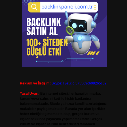
Reklam ve İletişim:
Skype: live:.cid.575569c608265c69
Yasal Uyarı:
Bu internet sitesi, herhangi bir marka,
kurum veya şahıs şirketi ile hiçbir bağlantısı
bulunmamaktadır. Sitede yalnızca kendi hazırladığımız
makaleler paylaşılmaktadır. Burada yer alan içerikler
haber niteliği taşımamakta olup, gerçek kurum ve
kişiler hakkında paylaşım yapılmamaktadır. Gerçek
kurum ve kişiler ile isim benzerlikleri tamamen