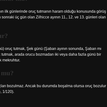
ın ilk günlerinde oruç tutmanın haram olduğu konusunda görüş
 sonraki üç gün olan Zilhicce ayının 11., 12. ve 13. günleri olan
ır?
ü) oruç tutmak, Şek günü (Şaban ayının sonunda, Şaban mı
tutmak, arada orucu bozmadan iki veya daha fazla günü bir
k mekruhtur.
r mu?
oruçları bozulmaz. Ancak bu durumda boşalma olursa oruç bozulur
, 1/120).