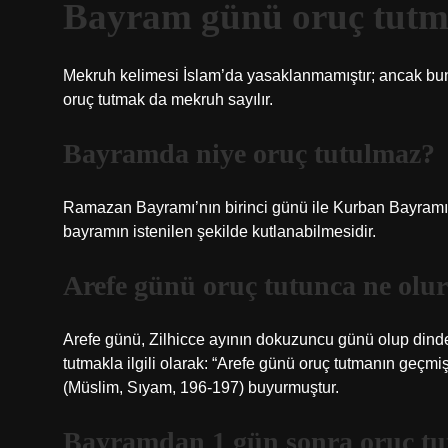
Bayram günü oruç tutm
Mekruh kelimesi İslam’da yasaklanmamıştır; ancak bun
oruç tutmak da mekruh sayılır.
Bayramda niye oruç tutulmaz?
Ramazan Bayramı’nın birinci günü ile Kurban Bayramı
bayramın istenilen şekilde kutlanabilmesidir.
Arefe günü oruç tutunca ne olu
Arefe günü, Zilhicce ayının dokuzuncu günü olup dinde 
tutmakla ilgili olarak: “Arefe günü oruç tutmanın geçmi
(Müslim, Sıyam, 196-197) buyurmuştur.
Bayramdan 1 gün sonra oruç tu