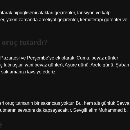
larak hipoglisemi atakları geçirenler, tansiyon ve kalp
leler, yakın zamanda ameliyat geçirenler, kemoterapi görenler ve
oruç tutardı?
 Pazartesi ve Perşembe’ye ek olarak, Cuma, beyaz günler
uç tutmuştur, yani beyaz günler), Aşure günü, Arefe günü, Şaban
 saklamanızı tavsiye ederiz.
i oruç tutmanın bir sakıncası yoktur. Bu, hem altı günlük Şevva
tutmanın sevabını da kapsayacaktır. Sevgili alim Muhammed b.
?