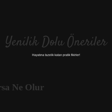
Yenilik Dolu Öneriler
Hayatına tazelik katan pratik fikirler!
sa Ne Olur