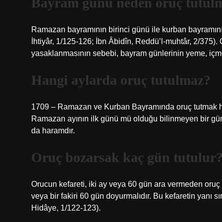
Bayram günü neden oruç tutul
Ramazan bayramının birinci günü ile kurban bayramının
İhtiyâr, 1/125-126; İbn Âbidîn, Reddü’l-muhtâr, 2/37
yasaklanmasının sebebi, bayram günlerinin yeme, içme
Hangi aylarda oruç tutulmaz?
1709 – Ramazan ve Kurban Bayramında oruç tutmak ha
Ramazan ayının ilk günü mü olduğu bilinmeyen bir gü
da haramdır.
Oruç bozarsak kaç gün tutulur
Orucun kefareti, iki ay veya 60 gün ara vermeden oruç 
veya bir fakiri 60 gün doyurmalıdır. Bu kefaretin yanı 
Hidâye, 1/122-123).