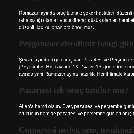
Ramazan ayında oruç tutmak; şeker hastaları, düzenli o
rahatsızlığı olanlar, vücut direnci düşük olanlar, hami
düzenli ilaç kullananlara önerilmez.
Peygamber efendimiz hangi gün 
Şevval ayında 6 gün oruç var, Pazartesi ve Perşembe,
(Peygamber Hicri ayların 13., 14. ve 15. günlerinde or
ayında yani Ramazan ayına hazırlık. Her ihtimale karşı
Pazartesi tek oruç tutulur mu?
Allah’a hamd olsun. Evet, pazartesi ve perşembe günler
orucunun hem de pazartesi ve perşembe günleri oruç 
Cumartesi neden oruç tutulmaz