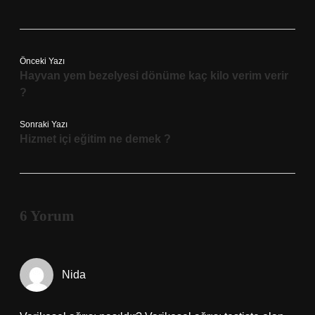
Önceki Yazı
Hayvan yem bezelyesi dönüme kaç kilo verim verir
?
Sonraki Yazı
Hizmet içi eğitim ne demek ?
6 Yorum
Nida