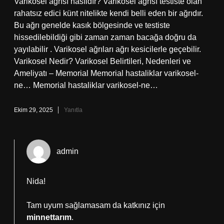
Varikosel ağrısı nasıldır? Varikosel ağrısı testiste olan
rahatsız edici künt nitelikte kendi belli eden bir ağrıdır.
Bu ağrı genelde kasık bölgesinde ve testiste
hissedilebildiği gibi zaman zaman bacağa doğru da
yayılabilir . Varikosel ağrıları ağrı kesicilerle geçebilir.
Varikosel Nedir? Varikosel Belirtileri, Nedenleri ve
Ameliyatı – Memorial Memorial hastaliklar varikosel-
ne… Memorial hastaliklar varikosel-ne…
Ekim 29, 2025
Yanıtla
admin
Nida!
Tam uyum sağlamasam da katkınız için
minnettarım
.