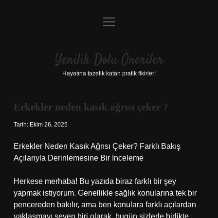
menüyü
Anasayfa
aç
Gizlilik Politikası
Yenilik Dolu Öneriler
Yasal Uyarı
Hayatına tazelik katan pratik fikirler!
Hakkımızda
Erkekler neden kasık ağrısı çeker ?
Tarih: Ekim 26, 2025
Erkekler Neden Kasık Ağrısı Çeker? Farklı Bakış
Açılarıyla Derinlemesine Bir İnceleme
Herkese merhaba! Bu yazıda biraz farklı bir şey
yapmak istiyorum. Genellikle sağlık konularına tek bir
pencereden bakılır, ama ben konulara farklı açılardan
yaklaşmayı seven biri olarak, bugün sizlerle birlikte