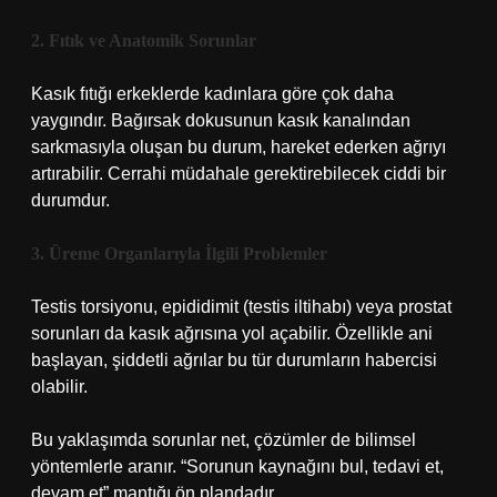
2. Fıtık ve Anatomik Sorunlar
Kasık fıtığı erkeklerde kadınlara göre çok daha
yaygındır. Bağırsak dokusunun kasık kanalından
sarkmasıyla oluşan bu durum, hareket ederken ağrıyı
artırabilir. Cerrahi müdahale gerektirebilecek ciddi bir
durumdur.
3. Üreme Organlarıyla İlgili Problemler
Testis torsiyonu, epididimit (testis iltihabı) veya prostat
sorunları da kasık ağrısına yol açabilir. Özellikle ani
başlayan, şiddetli ağrılar bu tür durumların habercisi
olabilir.
Bu yaklaşımda sorunlar net, çözümler de bilimsel
yöntemlerle aranır. “Sorunun kaynağını bul, tedavi et,
devam et” mantığı ön plandadır.