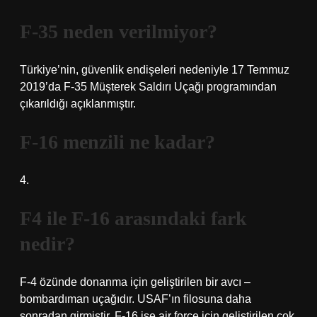
F-35 neden verilmiyor?
Türkiye’nin, güvenlik endişeleri nedeniyle 17 Temmuz
2019’da F-35 Müşterek Saldırı Uçağı programından
çıkarıldığı açıklanmıştır.
F-16 menzili ne kadar?
4.
F4 ile F-16 arasındaki fark
nedir?
F-4 özünde donanma için geliştirilen bir avcı –
bombardıman uçağıdır. USAF’ın filosuna daha
sonradan girmiştir. F-16 ise air force için geliştirilen çok