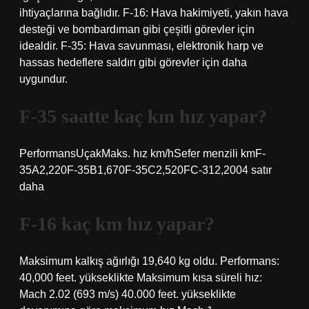
ihtiyaçlarına bağlıdır. F-16: Hava hakimiyeti, yakın hava
desteği ve bombardıman gibi çeşitli görevler için
idealdir. F-35: Hava savunması, elektronik harp ve
hassas hedeflere saldırı gibi görevler için daha
uygundur.
F-35 saatte kaç km hız yapar?
PerformansUçakMaks. hız km/hSefer menzili kmF-
35A2,220F-35B1,670F-35C2,520FC-312,2004 satır
daha
F-16 kaç km hız yapar?
Maksimum kalkış ağırlığı 19,640 kg oldu. Performans:
40,000 feet. yükseklikte Maksimum kısa süreli hız:
Mach 2.02 (693 m/s) 40.000 feet. yükseklikte