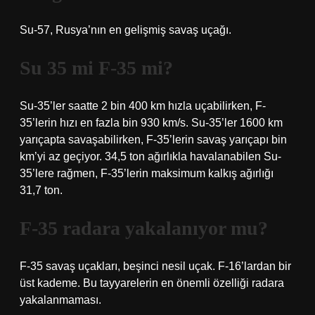
Su-57, Rusya’nın en gelişmiş savaş uçağı.
Su 35 mi F-35 mi?
Su-35’ler saatte 2 bin 400 km hızla uçabilirken, F-
35’lerin hızı en fazla bin 930 km/s. Su-35’ler 1600 km
yarıçapta savaşabilirken, F-35’lerin savaş yarıçapı bin
km’yi az geçiyor. 34,5 ton ağırlıkla havalanabilen Su-
35’lere rağmen, F-35’lerin maksimum kalkış ağırlığı
31,7 ton.
F-35 radara yakalanıyor mu?
F-35 savaş uçakları, beşinci nesil uçak. F-16’lardan bir
üst kademe. Bu tayyarelerin en önemli özelliği radara
yakalanmaması.