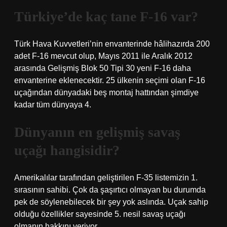
Türkiye’de kaç tane F-16 var?
Türk Hava Kuvvetleri’nin envanterinde hâlihazırda 200
adet F-16 mevcut olup, Mayıs 2011 ile Aralık 2012
arasında Gelişmiş Blok 50 Tipi 30 yeni F-16 daha
envanterine eklenecektir. 25 ülkenin seçimi olan F-16
uçağından dünyadaki beş montaj hattından şimdiye
kadar tüm dünyaya 4.
Dünyanın en gelişmiş savaş
uçağı hangisidir?
Amerikalılar tarafından geliştirilen F-35 listemizin 1.
sırasının sahibi. Çok da şaşırtıcı olmayan bu durumda
pek de söylenebilecek bir şey yok aslında. Uçak sahip
olduğu özellikler sayesinde 5. nesil savaş uçağı
olmanın hakkını veriyor.