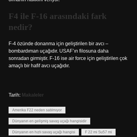
F4 ile F-16 arasındaki fark
nedir?
F-4 özünde donanma için geliştirilen bir avcı –
bombardıman uçağıdır. USAF’ın filosuna daha
sonradan girmiştir. F-16 ise air force için geliştirilen çok
amaçlı bir hafif avcı uçağıdır.
Tarih:
Makaleler
Amerika F22 neden satılmıyor
Dünyanın en gelişmiş savaş uçağı hangisidir
Dünyanın en hızlı savaş uçağı hangisi
F 22 mi Su57 mi