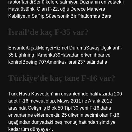
raptor’lari diSer ülkelere satmiyor. Düznanın en yetaekli
Hava üstünki Olan F-22, oğlu Derece Manevra
Kabiliyetin SaPip Süsersonik Bir Platformda Bara.
İsrail’de kaç F-35 var?
EnvanterUçakMenşeiHizmet DurumuSavaş UçaklarıF-
35 Lightning IIAmerika39Havadan erken ihbar ve
kontrolBoeing 707Amerika / Israil237 satır daha
Türkiye’de kaç tane F-16 var?
Türk Hava Kuvvetleri’nin envanterinde hâlihazırda 200
adet F-16 mevcut olup, Mayıs 2011 ile Aralık 2012
arasında Gelişmiş Blok 50 Tipi 30 yeni F-16 daha
envanterine eklenecektir. 25 ülkenin seçimi olan F-16
uçağından dünyadaki beş montaj hattından şimdiye
kadar tüm dünyaya 4.