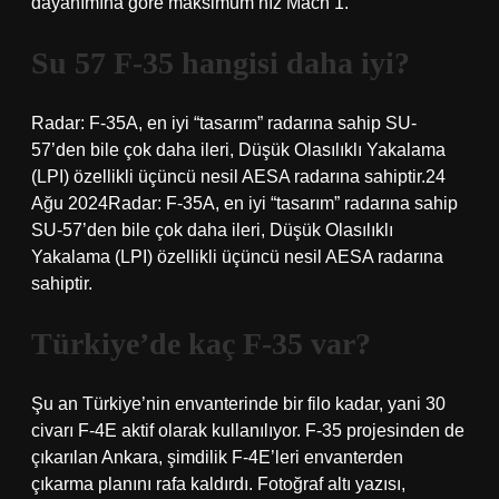
dayanımına göre maksimum hız Mach 1.
Su 57 F-35 hangisi daha iyi?
Radar: F-35A, en iyi “tasarım” radarına sahip SU-
57’den bile çok daha ileri, Düşük Olasılıklı Yakalama
(LPI) özellikli üçüncü nesil AESA radarına sahiptir.24
Ağu 2024Radar: F-35A, en iyi “tasarım” radarına sahip
SU-57’den bile çok daha ileri, Düşük Olasılıklı
Yakalama (LPI) özellikli üçüncü nesil AESA radarına
sahiptir.
Türkiye’de kaç F-35 var?
Şu an Türkiye’nin envanterinde bir filo kadar, yani 30
civarı F-4E aktif olarak kullanılıyor. F-35 projesinden de
çıkarılan Ankara, şimdilik F-4E’leri envanterden
çıkarma planını rafa kaldırdı. Fotoğraf altı yazısı,