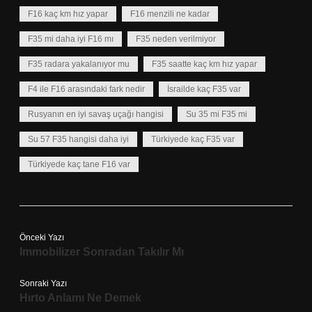
F16 kaç km hız yapar
F16 menzili ne kadar
F35 mi daha iyi F16 mı
F35 neden verilmiyor
F35 radara yakalanıyor mu
F35 saatte kaç km hız yapar
F4 ile F16 arasındaki fark nedir
İsrailde kaç F35 var
Rusyanın en iyi savaş uçağı hangisi
Su 35 mi F35 mi
Su 57 F35 hangisi daha iyi
Türkiyede kaç F35 var
Türkiyede kaç tane F16 var
Önceki Yazı
Immobilizer Sonradan Takılır Mı
Sonraki Yazı
Hırto Anlamı Ne Demek