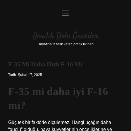
menüyü
Anasayfa
aç
Gizlilik Politikası
Yenilik Dolu Öneriler
Yasal Uyarı
Hayatına tazelik katan pratik fikirler!
Hakkımızda
F-35 Mi Daha Hızlı F-16 Mı
Tarih: Şubat 17, 2025
F-35 mi daha iyi F-16
mı?
Güç tek bir faktörle ölçülemez. Hangi uçağın daha
“güçlü” olduğu, hava kuvvetlerinin önceliklerine ve