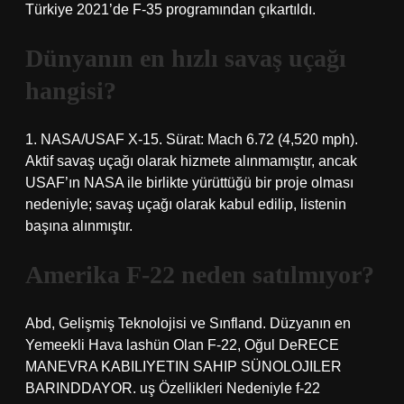
Türkiye 2021’de F-35 programından çıkartıldı.
Dünyanın en hızlı savaş uçağı
hangisi?
1. NASA/USAF X-15. Sürat: Mach 6.72 (4,520 mph).
Aktif savaş uçağı olarak hizmete alınmamıştır, ancak
USAF’ın NASA ile birlikte yürüttüğü bir proje olması
nedeniyle; savaş uçağı olarak kabul edilip, listenin
başına alınmıştır.
Amerika F-22 neden satılmıyor?
Abd, Gelişmiş Teknolojisi ve Sınfland. Düzyanın en
Yemeekli Hava lashün Olan F-22, Oğul DeRECE
MANEVRA KABILIYETIN SAHIP SÜNOLOJILER
BARINDDAYOR. uş Özellikleri Nedeniyle f-22