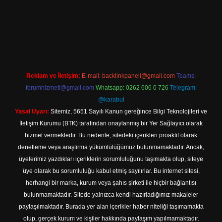
ne
Reklam ve İletişim:
E-mail:
backlinkpaneli@gmail.com
Teams:
forumhizmeti@gmail.com
Whatsapp: 0262 606 0 726
Telegram:
@karabul
Yasal Uyarı:
Sitemiz, 5651 Sayılı Kanun gereğince Bilgi Teknolojileri ve
İletişim Kurumu (BTK) tarafından onaylanmış bir Yer Sağlayıcı olarak
hizmet vermektedir. Bu nedenle, sitedeki içerikleri proaktif olarak
denetleme veya araştırma yükümlülüğümüz bulunmamaktadır. Ancak,
üyelerimiz yazdıkları içeriklerin sorumluluğunu taşımakta olup, siteye
üye olarak bu sorumluluğu kabul etmiş sayılırlar. Bu internet sitesi,
herhangi bir marka, kurum veya şahıs şirketi ile hiçbir bağlantısı
bulunmamaktadır. Sitede yalnızca kendi hazırladığımız makaleler
paylaşılmaktadır. Burada yer alan içerikler haber niteliği taşımamakta
olup, gerçek kurum ve kişiler hakkında paylaşım yapılmamaktadır.