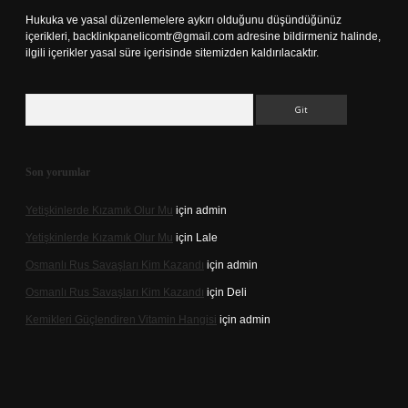
Hukuka ve yasal düzenlemelere aykırı olduğunu düşündüğünüz
içerikleri,
backlinkpanelicomtr@gmail.com
adresine bildirmeniz halinde,
ilgili içerikler yasal süre içerisinde sitemizden kaldırılacaktır.
Arama
Son yorumlar
Yetişkinlerde Kızamık Olur Mu
için
admin
Yetişkinlerde Kızamık Olur Mu
için
Lale
Osmanlı Rus Savaşları Kim Kazandı
için
admin
Osmanlı Rus Savaşları Kim Kazandı
için
Deli
Kemikleri Güçlendiren Vitamin Hangisi
için
admin