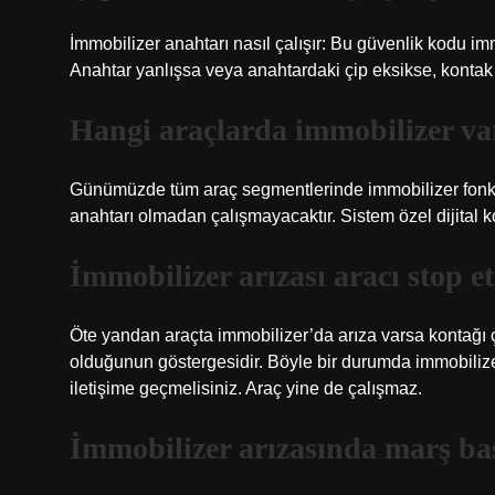
İmmobilizer anahtarı nasıl çalışır: Bu güvenlik kodu immo
Anahtar yanlışsa veya anahtardaki çip eksikse, kontak 
Hangi araçlarda immobilizer va
Günümüzde tüm araç segmentlerinde immobilizer fonks
anahtarı olmadan çalışmayacaktır. Sistem özel dijital ko
İmmobilizer arızası aracı stop et
Öte yandan araçta immobilizer’da arıza varsa kontağı ç
olduğunun göstergesidir. Böyle bir durumda immobilize
iletişime geçmelisiniz. Araç yine de çalışmaz.
İmmobilizer arızasında marş ba