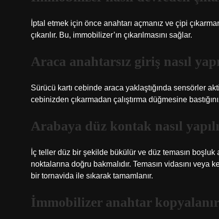
İptal etmek için önce anahtarı açmanız ve çipi çıkarmanı
çıkarılır. Bu, immobilizer’ın çıkarılmasını sağlar.
Araca anahtarsız giriş nasıl yapı
Sürücü kartı cebinde araca yaklaştığında sensörler akti
cebinizden çıkarmadan çalıştırma düğmesine bastığınız
Arabaya düz kontak nasıl yapıl
İç teller düz bir şekilde bükülür ve düz temasın boşluk 
noktalarına doğru bakmalıdır. Temasın vidasını veya k
bir tornavida ile sıkarak tamamlanır.
İmmobilizer anahtar kopyalanı