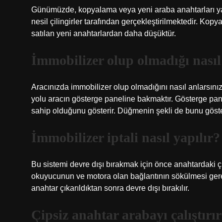
Günümüzde, kopyalama veya yeni araba anahtarları yap
nesil çilingirler tarafından gerçekleştirilmektedir. Kopy
satılan yeni anahtarlardan daha düşüktür.
İmmobilizer olup olmadığı nasıl 
Aracınızda immobilizer olup olmadığını nasıl anlarsını
yolu aracın gösterge paneline bakmaktır. Gösterge pa
sahip olduğunu gösterir. Düğmenin şekli de bunu göste
İmmobilizer iptali nasıl yapılır?
Bu sistemi devre dışı bırakmak için önce anahtardaki 
okuyucunun ve motora olan bağlantının sökülmesi gerek
anahtar çıkarıldıktan sonra devre dışı bırakılır.
Çipsiz anahtar arabayı çalıştırı