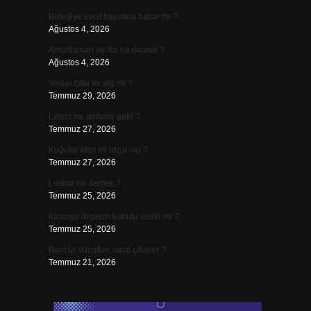
Belediye evcil hayvana bakar mı ?
Ağustos 4, 2026
Amortisman ve itfa ne demek ?
Ağustos 4, 2026
Yosun bitki mi alg mi ?
Temmuz 29, 2026
Lebriz ne anlama gelir ?
Temmuz 27, 2026
Kuğular etçil mi otçul mu ?
Temmuz 27, 2026
Lustral ne demek ?
Temmuz 25, 2026
Kiracıya deprem konutu verilir mi ?
Temmuz 25, 2026
Bant izi vücuttan nasıl çıkarılır ?
Temmuz 21, 2026