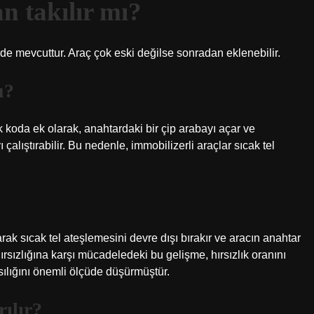
n takılır mı?
rde mevcuttur. Araç çok eski değilse sonradan eklenebilir.
u?
k koda ek olarak, anahtardaki bir çip arabayı açar ve
ı çalıştırabilir. Bu nedenle, immobilizerli araçlar sıcak tel
rak sıcak tel ateşlemesini devre dışı bırakır ve aracın anahtar
hırsızlığına karşı mücadeledeki bu gelişme, hırsızlık oranını
asılığını önemli ölçüde düşürmüştür.
ılır?