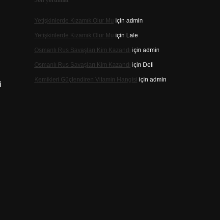
Son yorumlar
Yetişkinlerde Kızamık Olur Mu
için
admin
Yetişkinlerde Kızamık Olur Mu
için
Lale
Osmanlı Rus Savaşları Kim Kazandı
için
admin
Osmanlı Rus Savaşları Kim Kazandı
için
Deli
Kemikleri Güçlendiren Vitamin Hangisi
için
admin
i