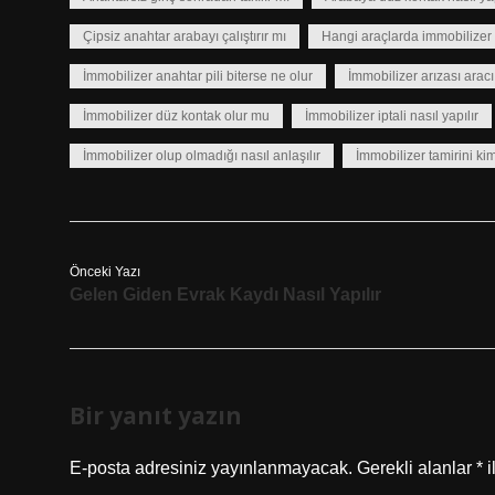
Çipsiz anahtar arabayı çalıştırır mı
Hangi araçlarda immobilizer
İmmobilizer anahtar pili biterse ne olur
İmmobilizer arızası aracı 
İmmobilizer düz kontak olur mu
İmmobilizer iptali nasıl yapılır
İmmobilizer olup olmadığı nasıl anlaşılır
İmmobilizer tamirini ki
Önceki Yazı
Gelen Giden Evrak Kaydı Nasıl Yapılır
Bir yanıt yazın
E-posta adresiniz yayınlanmayacak.
Gerekli alanlar
*
i