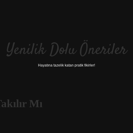
Yenilik Dolu Öneriler
Hayatına tazelik katan pratik fikirler!
akılır Mı