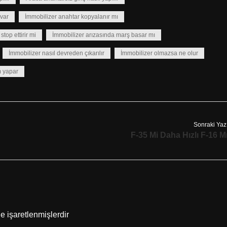
 var
İmmobilizer anahtar kopyalanır mı
stop ettirir mi
İmmobilizer arızasında marş basar mı
İmmobilizer nasıl devreden çıkarılır
İmmobilizer olmazsa ne olur
m yapar
Sonraki Yaz
F-35 Mi Daha Hızlı F-16 M
le işaretlenmişlerdir