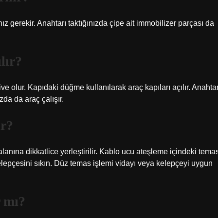
z gerekir. Anahtarı taktığınızda çipe ait immobilizer parçası da
lır?
ve olur. Kapıdaki düğme kullanılarak araç kapıları açılır. Anahtar
da da araç çalışır.
ır?
alanına dikkatlice yerleştirilir. Kablo ucu ateşleme içindeki tema
elepçesini sıkın. Düz temas işlemi vidayı veya kelepçeyi uygun
r mı?