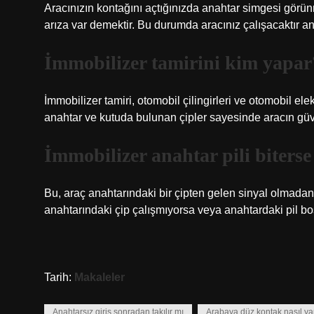
Aracınızın kontağını açtığınızda anahtar simgesi görü
arıza var demektir. Bu durumda aracınız çalışacaktır a
İmmobilizer tamirini kim yapar
İmmobilizer tamiri, otomobil çilingirleri ve otomobil elek
anahtar ve kutuda bulunan çipler sayesinde aracın güve
İmmobilizer anahtar pili biterse
Bu, araç anahtarındaki bir çipten gelen sinyal olmadan
anahtarındaki çip çalışmıyorsa veya anahtardaki pil boş
Tarih:
Makaleler
Anahtarsız giriş sonradan takılır mı
Arabaya düz kontak nasıl yap