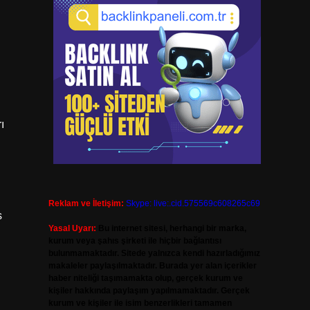
ı
Reklam ve İletişim:
Skype: live:.cid.575569c608265c69
s
Yasal Uyarı:
Bu internet sitesi, herhangi bir marka,
kurum veya şahıs şirketi ile hiçbir bağlantısı
bulunmamaktadır. Sitede yalnızca kendi hazırladığımız
makaleler paylaşılmaktadır. Burada yer alan içerikler
haber niteliği taşımamakta olup, gerçek kurum ve
kişiler hakkında paylaşım yapılmamaktadır. Gerçek
kurum ve kişiler ile isim benzerlikleri tamamen