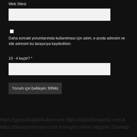
Web Sitesi
Daha sonraki yorumlarımda kullanılması için adım, e-posta adresim ve
site adresim bu tarayıcıya kaydedilsin.
10 - 4 kaçtır?
*
https://guncelsaglikhaber.com
https://dijitaldunyaniz.com.tr
https://bluepromosyon.com.tr
knight online
nttgame
Sitemap