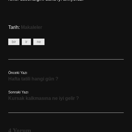
Tarih:
Makaleler
bir
ir
ne
Önceki Yazı
Hafta tatili hangi gün ?
Sonraki Yazı
Kursak kalkmasına ne iyi gelir ?
4 Yorum