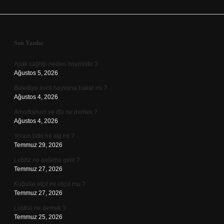
Sidebar
Son Yazılar
Ayak sağlığı neden önemlidir ?
Ağustos 5, 2026
Belediye evcil hayvana bakar mı ?
Ağustos 4, 2026
Amortisman ve itfa ne demek ?
Ağustos 4, 2026
Yosun bitki mi alg mi ?
Temmuz 29, 2026
Lebriz ne anlama gelir ?
Temmuz 27, 2026
Kuğular etçil mi otçul mu ?
Temmuz 27, 2026
Lustral ne demek ?
Temmuz 25, 2026