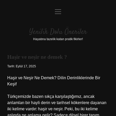
menüyü
Anasayfa
aç
Gizlilik Politikası
Yenilik Dolu Öneriler
Yasal Uyarı
Hayatına tazelik katan pratik fikirler!
Hakkımızda
Haşir ve neşir ne demek ?
Tarih: Eylül 17, 2025
Haşir ve Neşir Ne Demek? Dilin Derinliklerinde Bir
Keşif
Türkçemizde bazen sıkça karşılaştığımız, ancak
anlamları bir hayli derin ve tarihsel kökenlere dayanan
iki kelime vardır: haşir ve neşir. Peki, bu iki kelime
aslında ne anlama gelir? Sadece dilsel birer tanım