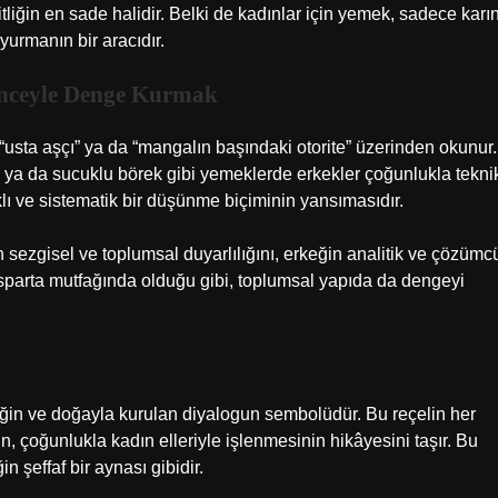
liğin en sade halidir. Belki de kadınlar için yemek, sadece karı
yurmanın bir aracıdır.
ünceyle Denge Kurmak
 “usta aşçı” ya da “mangalın başındaki otorite” üzerinden okunur.
k ya da sucuklu börek gibi yemeklerde erkekler çoğunlukla tekni
lı ve sistematik bir düşünme biçiminin yansımasıdır.
 sezgisel ve toplumsal duyarlılığını, erkeğin analitik ve çözümc
 Isparta mutfağında olduğu gibi, toplumsal yapıda da dengeyi
 emeğin ve doğayla kurulan diyalogun sembolüdür. Bu reçelin her
in, çoğunlukla kadın elleriyle işlenmesinin hikâyesini taşır. Bu
 şeffaf bir aynası gibidir.