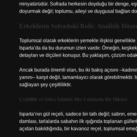
minyatürüdür. Sofrada herkesin doyduğu bir denge, eşit
doyurmak değil; toplumu, aileyi ve duygusal bağları do
Erkeklerin Sofradaki Rolü: Analitik Düş
Toplumsal olarak erkeklerin yemekle ilişkisi genellikle
Isparta’da da bu durumun izleri vardır. Örneğin, keşke
detayları ve ölçüleri konuşur. Bu yaklaşım, çözüm odak
Ancak burada önemli olan, bu iki bakış açısını –kadının
yanını– karşıt değil, tamamlayıcı olarak görebilmektir.
sağlayan şey çeşitliliktir.
Çeşitlilik ve Sofra Adaleti: Her Lokmada Bir Hikâye
Isparta’nın gül reçeli, sadece bir tatlı değil; sabrın,
damlası, tarlalarda sabahın ilk ışığında toplanan güller
açıdan bakıldığında, bir kavanoz reçel, toplumsal emeğin