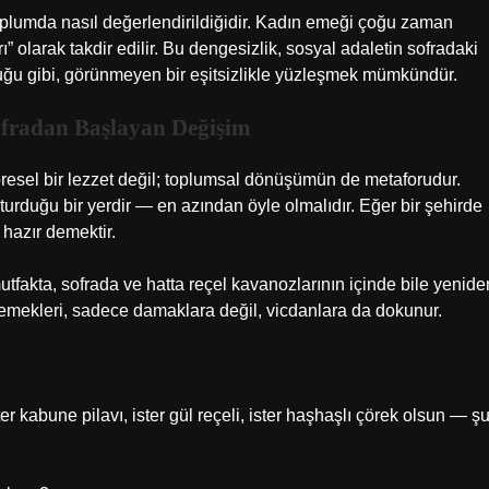
oplumda nasıl değerlendirildiğidir. Kadın emeği çoğu zaman
” olarak takdir edilir. Bu dengesizlik, sosyal adaletin sofradaki
duğu gibi, görünmeyen bir eşitsizlikle yüzleşmek mümkündür.
ofradan Başlayan Değişim
öresel bir lezzet değil; toplumsal dönüşümün de metaforudur.
turduğu bir yerdir — en azından öyle olmalıdır. Eğer bir şehirde
 hazır demektir.
 mutfakta, sofrada ve hatta reçel kavanozlarının içinde bile yenide
yemekleri, sadece damaklara değil, vicdanlara da dokunur.
er kabune pilavı, ister gül reçeli, ister haşhaşlı çörek olsun — ş