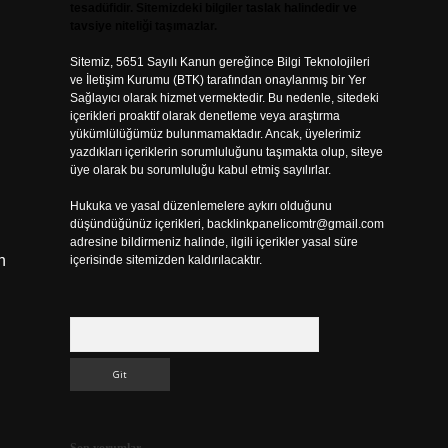
tesadüfidir. Sitemizdeki bilgiler taslak halindedir ve
tavsiye niteliği taşımazlar.
Sitemiz, 5651 Sayılı Kanun gereğince Bilgi Teknolojileri
ve İletişim Kurumu (BTK) tarafından onaylanmış bir Yer
Sağlayıcı olarak hizmet vermektedir. Bu nedenle, sitedeki
içerikleri proaktif olarak denetleme veya araştırma
yükümlülüğümüz bulunmamaktadır. Ancak, üyelerimiz
yazdıkları içeriklerin sorumluluğunu taşımakta olup, siteye
üye olarak bu sorumluluğu kabul etmiş sayılırlar.
Hukuka ve yasal düzenlemelere aykırı olduğunu
düşündüğünüz içerikleri,
backlinkpanelicomtr@gmail.com
adresine bildirmeniz halinde, ilgili içerikler yasal süre
n
içerisinde sitemizden kaldırılacaktır.
Arama
u