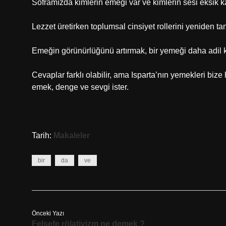
Soframızda kimlerin emeği var ve kimlerin sesi eksik k
Lezzet üretirken toplumsal cinsiyet rollerini yeniden ta
Emeğin görünürlüğünü artırmak, bir yemeği daha adil k
Cevaplar farklı olabilir, ama Isparta’nın yemekleri bize he
emek, denge ve sevgi ister.
Tarih:
Makaleler
bir
da
ve
Önceki Yazı
Felsefe rölativizm ne demek ?