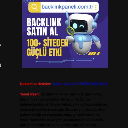
n
k
ü
Reklam ve İletişim:
Skype: live:.cid.575569c608265c69
Yasal Uyarı:
Bu internet sitesi, herhangi bir marka,
kurum veya şahıs şirketi ile hiçbir bağlantısı
bulunmamaktadır. Sitede yalnızca kendi hazırladığımız
makaleler paylaşılmaktadır. Burada yer alan içerikler
haber niteliği taşımamakta olup, gerçek kurum ve
kişiler hakkında paylaşım yapılmamaktadır. Gerçek
kurum ve kişiler ile isim benzerlikleri tamamen