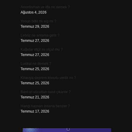
Amortisman ve itfa ne demek ?
Ağustos 4, 2026
Yosun bitki mi alg mi ?
Temmuz 29, 2026
Lebriz ne anlama gelir ?
Temmuz 27, 2026
Kuğular etçil mi otçul mu ?
Temmuz 27, 2026
Lustral ne demek ?
Temmuz 25, 2026
Kiracıya deprem konutu verilir mi ?
Temmuz 25, 2026
Bant izi vücuttan nasıl çıkarılır ?
Temmuz 21, 2026
Hangi hayvan insana benzer ?
Temmuz 17, 2026