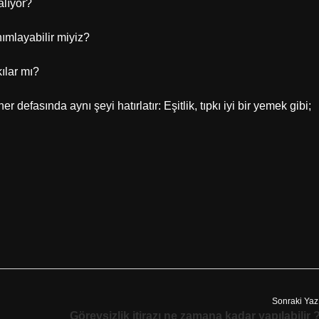
alıyor?
nımlayabilir miyiz?
ılar mı?
r defasında aynı şeyi hatırlatır: Eşitlik, tıpkı iyi bir yemek gibi;
Sonraki Yaz
Görevsizlik itirazı ne zamana kadar yapılabilir 