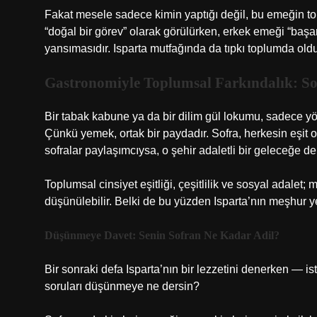
Fakat mesele sadece kimin yaptığı değil, bu emeğin t
“doğal bir görev” olarak görülürken, erkek emeği “başarı
yansımasıdır. Isparta mutfağında da tıpkı toplumda ol
Gastronomiyle Toplumsal Farkındalık: S
Bir tabak kabune ya da bir dilim gül lokumu, sadece y
Çünkü yemek, ortak bir paydadır. Sofra, herkesin eşit o
sofralar paylaşımcıysa, o şehir adaletli bir geleceğe de
Toplumsal cinsiyet eşitliği, çeşitlilik ve sosyal adalet;
düşünülebilir. Belki de bu yüzden Isparta’nın meşhur 
Düşünmeye Davet: Senin Sofran Ne Kadar Adil?
Bir sonraki defa Isparta’nın bir lezzetini denerken — ist
soruları düşünmeye ne dersin?