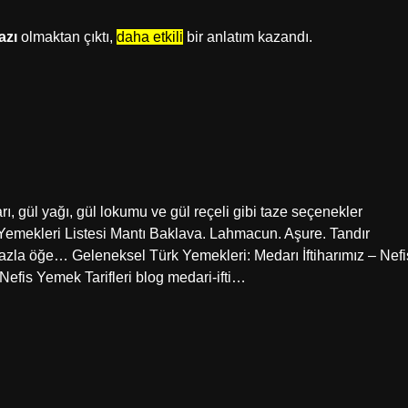
azı
olmaktan çıktı,
daha etkili
bir anlatım kazandı.
rı, gül yağı, gül lokumu ve gül reçeli gibi taze seçenekler
k Yemekleri Listesi Mantı Baklava. Lahmacun. Aşure. Tandır
zla öğe… Geleneksel Türk Yemekleri: Medarı İftiharımız – Nefi
 Nefis Yemek Tarifleri blog medari-ifti…