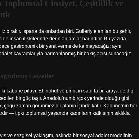
 Toplumsal Cinsiyet, Çeşitlilik ve
luk
z bırakır. Isparta da onlardan biri. Gülleriyle anılan bu şehir,
de insan ilişkilerinde derin anlamlar barındırır. Bu yazıda,
dece gastronomik bir yanıt vermekle kalmayacağız; aynı
l adalet kavramlarıyla harmanlanmış bir bakış açısı sunacağız.
Yoğrulmuş Lezzetler
 ki kabune pilavı. Et, nohut ve pirincin sabırla bir araya geldiği
dilen bir güç taşır. Anadolu’nun birçok yerinde olduğu gibi
k, çoğu zaman görünmez bir alanın içinde kalır. Kabune’nin her
dır — tıpkı toplumsal yaşamda kadınların katkısının sıklıkla
ayış ve sezgisel yaklaşım, aslında bir sosyal adalet modelinin