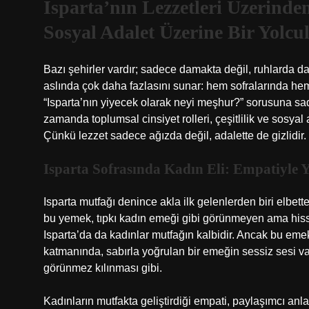
Isparta’nın Lezzetleri Üzerinden
Sosyal Adalet Üzerine Bir Yolcu
Bazı şehirler vardır; sadece damakta değil, ruhlarda da i
aslında çok daha fazlasını sunar: hem sofralarında hem 
“Isparta’nın yiyecek olarak neyi meşhur?” sorusuna sa
zamanda toplumsal cinsiyet rolleri, çeşitlilik ve sosya
Çünkü lezzet sadece ağızda değil, adalette de gizlidir.
Isparta Sofrasında Kadın Eli: Empatiyle 
Isparta mutfağı denince akla ilk gelenlerden biri elbette
bu yemek, tıpkı kadın emeği gibi görünmeyen ama hisse
Isparta’da da kadınlar mutfağın kalbidir. Ancak bu eme
katmanında, sabırla yoğrulan bir emeğin sessiz sesi var
görünmez kılınması gibi.
Kadınların mutfakta geliştirdiği empati, paylaşımcı anl