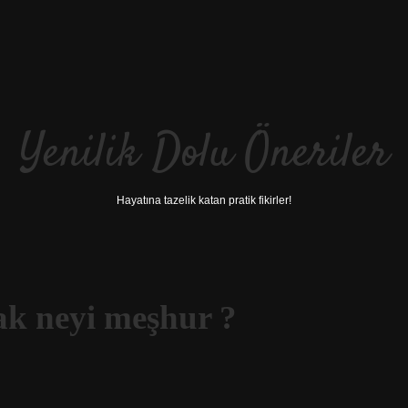
Yenilik Dolu Öneriler
Hayatına tazelik katan pratik fikirler!
rak neyi meşhur ?