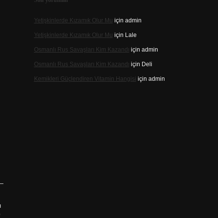
Son yorumlar
Yetişkinlerde Kızamık Olur Mu
için
admin
Yetişkinlerde Kızamık Olur Mu
için
Lale
Osmanlı Rus Savaşları Kim Kazandı
için
admin
Osmanlı Rus Savaşları Kim Kazandı
için
Deli
Kemikleri Güçlendiren Vitamin Hangisi
için
admin
ı
?