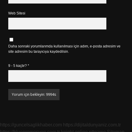
Web Sitesi
Daha sonraki yorumlarımda kullanılması için adım, e-posta adresim ve
site adresim bu tarayıcıya kaydedilsin.
9 - 5 kaçtır?
*
https://guncelsaglikhaber.com
https://dijitaldunyaniz.com.tr
https://bluepromosyon.com.tr
knight online
nttgame
Sitemap