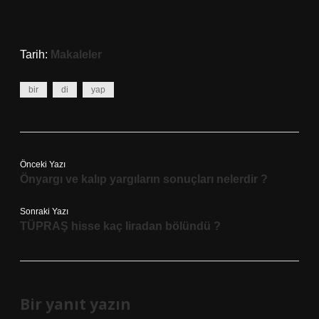
Tarih:
Makaleler
bir
di
yap
Önceki Yazı
Önyargı ve kalıp yargıların sonuçları nelerdir ?
Sonraki Yazı
TÜPRAŞ hisse kaç liradan bölündü ?
Bir yanıt yazın