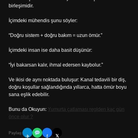
birleşimidir.
İçimdeki mühendis şunu söyler:
“Doğru sistem + doğru bakım = uzun ömür.”
İçimdeki insan ise daha basit düşünür:
“İyi bakarsan kalır, ihmal edersen kaybolur.”
Ve ikisi de aynı noktada buluşur: Kanal tedavili bir diş,
doğru koşullar sağlandığında yıllarca, hatta ömür boyu
sana eşlik edebilir.
Bunu da Okuyun:
Yumurta çatlaması reglden kaç gün
önce olur ?
Paylaş:
𝕏
✈
f