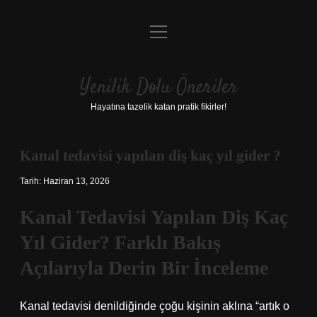
menüyü
Anasayfa
aç
Gizlilik Politikası
Yenilik Dolu Öneriler
Yasal Uyarı
Hayatına tazelik katan pratik fikirler!
Hakkımızda
Kanal tedavisi yapılan diş kaç yıl gider ?
Tarih: Haziran 13, 2026
Kanal Tedavisi Yapılan Diş Kaç
Yıl Gider? Farklı Bakış
Açılarıyla Derin Bir İnceleme
Kanal tedavisi denildiğinde çoğu kişinin aklına “artık o