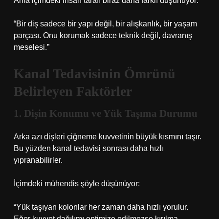
Ama içimdeki insan tarafı biraz daha farklı düşünüyor:
“Bir diş sadece bir yapı değil, bir alışkanlık, bir yaşam
parçası. Onu korumak sadece teknik değil, davranış
meselesi.”
Kanal Tedavisinin Ömrünü
Belirleyen Faktörler
1. Dişin Konumu ve Yük Taşıma Durumu
Arka azı dişleri çiğneme kuvvetinin büyük kısmını taşır.
Bu yüzden kanal tedavisi sonrası daha hızlı
yıpranabilirler.
İçimdeki mühendis şöyle düşünüyor:
“Yük taşıyan kolonlar her zaman daha hızlı yorulur.
Eğer kuvvet dağılımı optimize edilmezse kırılma