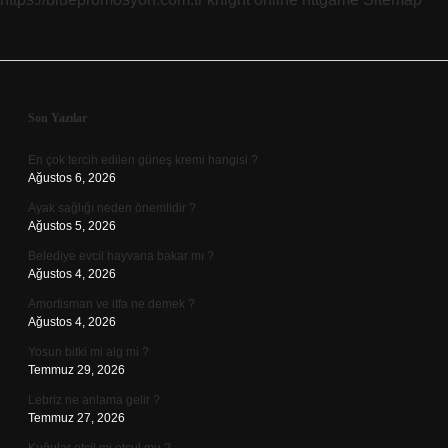
Sidebar
Son Yazılar
En çok tercih edilen güneş kremi hangisi ?
Ağustos 6, 2026
Ayak sağlığı neden önemlidir ?
Ağustos 5, 2026
Belediye evcil hayvana bakar mı ?
Ağustos 4, 2026
Amortisman ve itfa ne demek ?
Ağustos 4, 2026
Yosun bitki mi alg mi ?
Temmuz 29, 2026
Lebriz ne anlama gelir ?
Temmuz 27, 2026