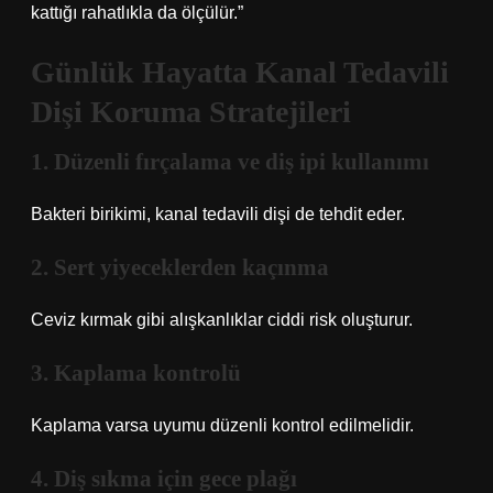
kattığı rahatlıkla da ölçülür.”
Günlük Hayatta Kanal Tedavili
Dişi Koruma Stratejileri
1. Düzenli fırçalama ve diş ipi kullanımı
Bakteri birikimi, kanal tedavili dişi de tehdit eder.
2. Sert yiyeceklerden kaçınma
Ceviz kırmak gibi alışkanlıklar ciddi risk oluşturur.
3. Kaplama kontrolü
Kaplama varsa uyumu düzenli kontrol edilmelidir.
4. Diş sıkma için gece plağı