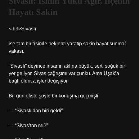
Sivaslı: İsmin Yükü Ağır, İlçenin
Hayatı Sakin
< h3>Sivaslı
ise tam bir “isimle beklenti yaratıp sakin hayat sunma”
vakası.
“Sivaslı” deyince insanın aklına büyük, sert, soğuk bir
yer geliyor. Sivas çağrışımı var çünkü. Ama Uşak’a
bağlı olunca işler değişiyor.
Bir gün ofiste şöyle bir konuşma geçmişti:
— “Sivaslı’dan biri geldi”
— “Sivas’tan mı?”