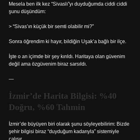
Mesela ben ilk kez “Sivaslı”yı duyduğumda ciddi ciddi
şunu düşündüm:
> “Sivas’ın küçük bir semti olabilir mi?”
Sonra öğrendim ki hayır, bildiğin Uşak’a bağlı bir ilçe.
İşte o an içimde bir şey kırıldı. Haritaya olan güvenim
değil ama özgüvenim biraz sarsıldı.
—
İzmir’de Harita Bilgisi: %40
Doğru, %60 Tahmin
İzmir’de büyüyen biri olarak şunu söyleyebilirim: Bizde
şehir bilgisi biraz “duyduğum kadarıyla” sistemiyle
çalışır.