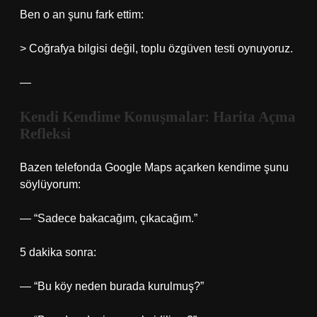
Ben o an şunu fark ettim:
> Coğrafya bilgisi değil, toplu özgüven testi oynuyoruz.
—
Kendi Kendime Konuşmalar: Harita Açma
Refleksi
Bazen telefonda Google Maps açarken kendime şunu
söylüyorum:
— “Sadece bakacağım, çıkacağım.”
5 dakika sonra:
— “Bu köy neden burada kurulmuş?”