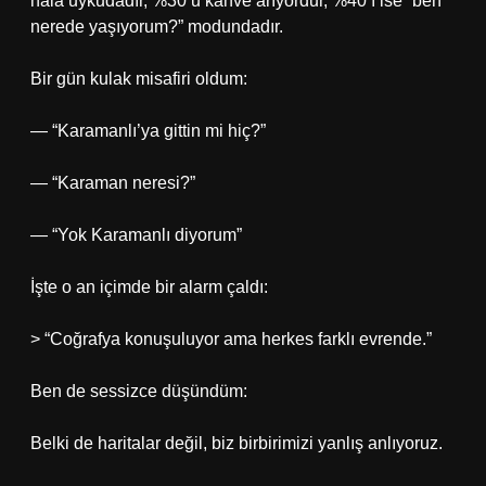
hâlâ uykudadır, %30’u kahve arıyordur, %40’ı ise “ben
nerede yaşıyorum?” modundadır.
Bir gün kulak misafiri oldum:
— “Karamanlı’ya gittin mi hiç?”
— “Karaman neresi?”
— “Yok Karamanlı diyorum”
İşte o an içimde bir alarm çaldı:
> “Coğrafya konuşuluyor ama herkes farklı evrende.”
Ben de sessizce düşündüm:
Belki de haritalar değil, biz birbirimizi yanlış anlıyoruz.