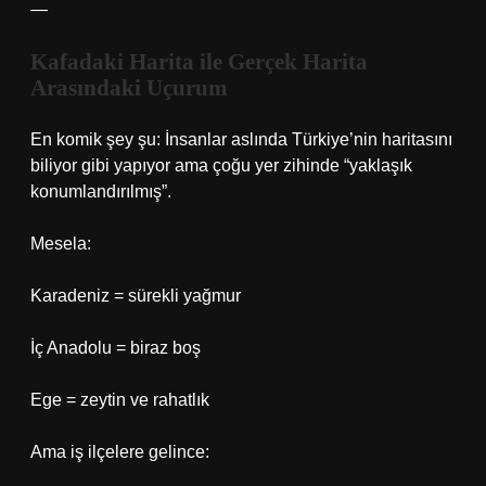
—
Kafadaki Harita ile Gerçek Harita
Arasındaki Uçurum
En komik şey şu: İnsanlar aslında Türkiye’nin haritasını
biliyor gibi yapıyor ama çoğu yer zihinde “yaklaşık
konumlandırılmış”.
Mesela:
Karadeniz = sürekli yağmur
İç Anadolu = biraz boş
Ege = zeytin ve rahatlık
Ama iş ilçelere gelince: