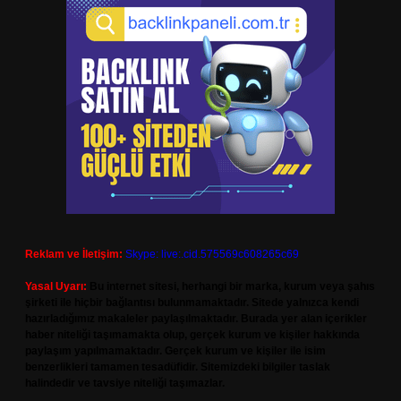
Reklam ve İletişim:
Skype: live:.cid.575569c608265c69
Yasal Uyarı:
Bu internet sitesi, herhangi bir marka, kurum veya şahıs
şirketi ile hiçbir bağlantısı bulunmamaktadır. Sitede yalnızca kendi
hazırladığımız makaleler paylaşılmaktadır. Burada yer alan içerikler
haber niteliği taşımamakta olup, gerçek kurum ve kişiler hakkında
paylaşım yapılmamaktadır. Gerçek kurum ve kişiler ile isim
benzerlikleri tamamen tesadüfidir. Sitemizdeki bilgiler taslak
halindedir ve tavsiye niteliği taşımazlar.