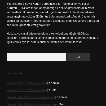
Sitemiz, 5651 Sayılı Kanun gereğince Bilgi Teknolojileri ve İletişim
Kurumu (BTK) tarafından onaylanmış bir Yer Sağlayıcı olarak hizmet
vermektedir. Bu nedenle, sitedeki içerikleri proaktif olarak denetleme
veya araştırma yükümlülüğümüz bulunmamaktadır. Ancak, üyelerimiz
yazdıkları içeriklerin sorumluluğunu taşımakta olup, siteye üye olarak bu
sorumluluğu kabul etmiş sayılırlar.
Hukuka ve yasal düzenlemelere aykırı olduğunu düşündüğünüz
içerikleri,
backlinkpanelicomtr@gmail.com
adresine bildirmeniz halinde,
ilgili içerikler yasal süre içerisinde sitemizden kaldırılacaktır.
Arama
Son yorumlar
Yetişkinlerde Kızamık Olur Mu
için
admin
Yetişkinlerde Kızamık Olur Mu
için
Lale
Osmanlı Rus Savaşları Kim Kazandı
için
admin
Osmanlı Rus Savaşları Kim Kazandı
için
Deli