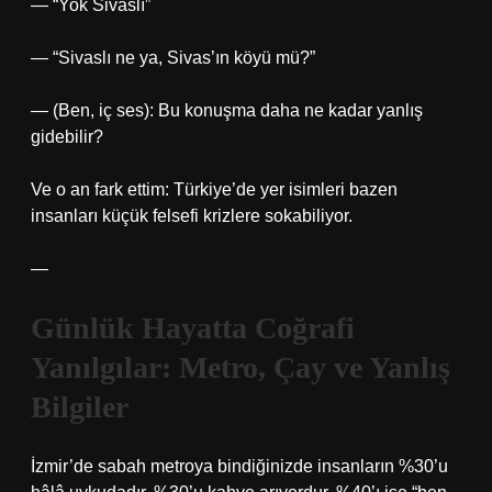
— “Yok Sivaslı”
— “Sivaslı ne ya, Sivas’ın köyü mü?”
— (Ben, iç ses): Bu konuşma daha ne kadar yanlış
gidebilir?
Ve o an fark ettim: Türkiye’de yer isimleri bazen
insanları küçük felsefi krizlere sokabiliyor.
—
Günlük Hayatta Coğrafi
Yanılgılar: Metro, Çay ve Yanlış
Bilgiler
İzmir’de sabah metroya bindiğinizde insanların %30’u