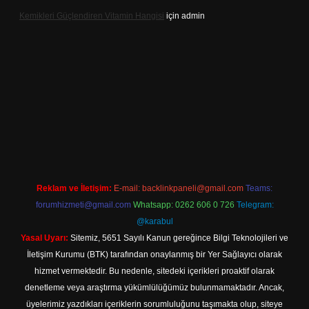
Kemikleri Güçlendiren Vitamin Hangisi
için
admin
sino.online
Reklam ve İletişim:
E-mail:
backlinkpaneli@gmail.com
Teams:
forumhizmeti@gmail.com
Whatsapp: 0262 606 0 726
Telegram:
@karabul
Yasal Uyarı:
Sitemiz, 5651 Sayılı Kanun gereğince Bilgi Teknolojileri ve
İletişim Kurumu (BTK) tarafından onaylanmış bir Yer Sağlayıcı olarak
hizmet vermektedir. Bu nedenle, sitedeki içerikleri proaktif olarak
denetleme veya araştırma yükümlülüğümüz bulunmamaktadır. Ancak,
üyelerimiz yazdıkları içeriklerin sorumluluğunu taşımakta olup, siteye