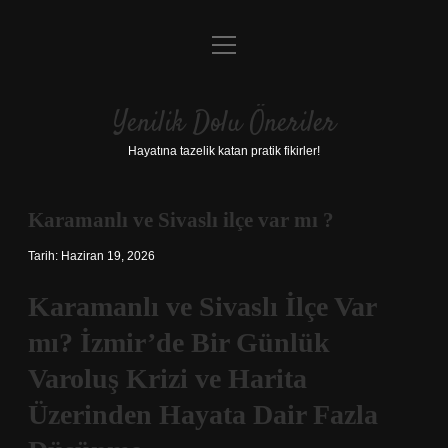
menüyü
Anasayfa
aç
Gizlilik Politikası
Yenilik Dolu Öneriler
Yasal Uyarı
Hayatına tazelik katan pratik fikirler!
Hakkımızda
Karamanlı ve Sivaslı ilçe var mı ?
Tarih: Haziran 19, 2026
Karamanlı ve Sivaslı İlçe Var
mı? İzmir’de Bir Günlük
Varoluş Krizi ve Harita
Üzerinden Hayata Dair Fazla