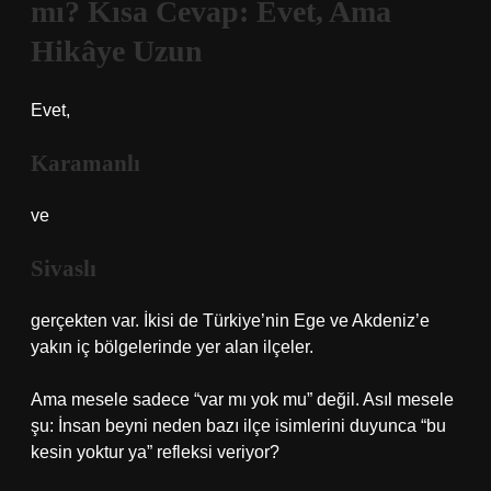
mı? Kısa Cevap: Evet, Ama
Hikâye Uzun
Evet,
Karamanlı
ve
Sivaslı
gerçekten var. İkisi de Türkiye’nin Ege ve Akdeniz’e
yakın iç bölgelerinde yer alan ilçeler.
Ama mesele sadece “var mı yok mu” değil. Asıl mesele
şu: İnsan beyni neden bazı ilçe isimlerini duyunca “bu
kesin yoktur ya” refleksi veriyor?