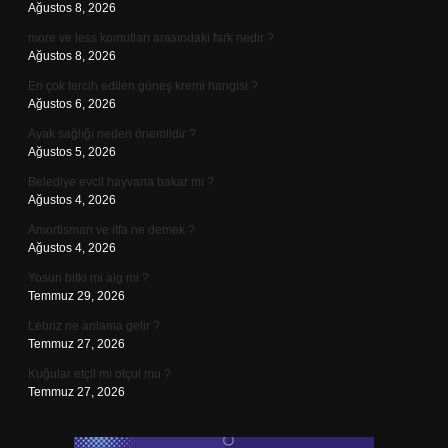
Ağustos 8, 2026
more ve less komutları arasındaki fark nedir ?
Ağustos 8, 2026
En çok tercih edilen güneş kremi hangisi ?
Ağustos 6, 2026
Ayak sağlığı neden önemlidir ?
Ağustos 5, 2026
Belediye evcil hayvana bakar mı ?
Ağustos 4, 2026
Amortisman ve itfa ne demek ?
Ağustos 4, 2026
Yosun bitki mi alg mi ?
Temmuz 29, 2026
Lebriz ne anlama gelir ?
Temmuz 27, 2026
Kuğular etçil mi otçul mu ?
Temmuz 27, 2026