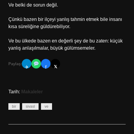
Ve belki de sorun değil.
Çünkü bazen bir ilçeyi yanlış tahmin etmek bile insanı
kısa süreliğine güldürebiliyor.
Ve bu ülkede bazen en değerli şey de bu zaten: küçük
yanlış anlaşılmalar, büyük gülümsemeler.
Paylaş:
𝕏
✈
f
Tarih:
Makaleler
bir
sivasl
ve