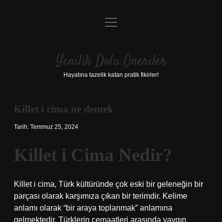
menüyü
Anasayfa
aç
Gizlilik Politikası
Yenilik Dolu Öneriler
Yasal Uyarı
Hayatına tazelik katan pratik fikirler!
Hakkımızda
Killet i cima ne demek
Tarih: Temmuz 25, 2024
Killet i Cima Nedir?
Killet i cima, Türk kültüründe çok eski bir geleneğin bir
parçası olarak karşımıza çıkan bir terimdir. Kelime
anlamı olarak “bir araya toplanmak” anlamına
gelmektedir. Türklerin cemaatleri arasında yaygın