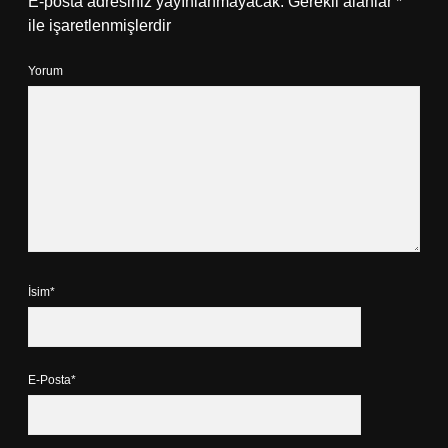
E-posta adresiniz yayınlanmayacak.
Gerekli alanlar
*
ile işaretlenmişlerdir
Yorum
İsim*
E-Posta*