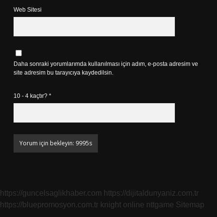
Web Sitesi
Daha sonraki yorumlarımda kullanılması için adım, e-posta adresim ve
site adresim bu tarayıcıya kaydedilsin.
10 - 4 kaçtır?
*
https://guncelsaglikhaber.com
https://dijitaldunyaniz.com.tr
https://bluepromosyon.com.tr
knight online
nttgame
Sitemap