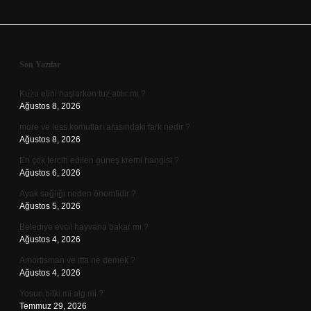
Sidebar
Son Yazılar
Kuzu etini haşlarken tuz atılır mı ?
Ağustos 8, 2026
more ve less komutları arasındaki fark nedir ?
Ağustos 8, 2026
En çok tercih edilen güneş kremi hangisi ?
Ağustos 6, 2026
Ayak sağlığı neden önemlidir ?
Ağustos 5, 2026
Belediye evcil hayvana bakar mı ?
Ağustos 4, 2026
Amortisman ve itfa ne demek ?
Ağustos 4, 2026
Yosun bitki mi alg mi ?
Temmuz 29, 2026