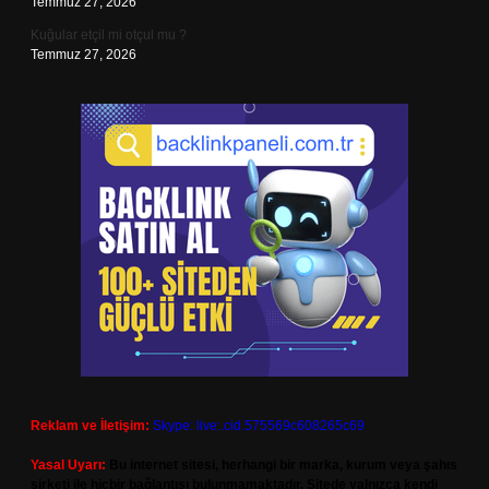
Temmuz 27, 2026
Kuğular etçil mi otçul mu ?
Temmuz 27, 2026
Reklam ve İletişim:
Skype: live:.cid.575569c608265c69
Yasal Uyarı:
Bu internet sitesi, herhangi bir marka, kurum veya şahıs
şirketi ile hiçbir bağlantısı bulunmamaktadır. Sitede yalnızca kendi