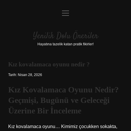
menüyü
Anasayfa
aç
Gizlilik Politikası
Yenilik Dolu Öneriler
Yasal Uyarı
Hayatına tazelik katan pratik fikirler!
Hakkımızda
Kız kovalamaca oyunu nedir ?
Tarih: Nisan 28, 2026
Kız Kovalamaca Oyunu Nedir?
Geçmişi, Bugünü ve Geleceği
Üzerine Bir İnceleme
Kız kovalamaca oyunu… Kimimiz çocukken sokakta,