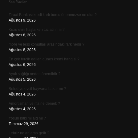
Sidebar
Son Yazılar
Ziraat Bankası kredi kartı borcu ödenmezse ne olur ?
Ağustos 9, 2026
Kuzu etini haşlarken tuz atılır mı ?
Ağustos 8, 2026
more ve less komutları arasındaki fark nedir ?
Ağustos 8, 2026
En çok tercih edilen güneş kremi hangisi ?
Ağustos 6, 2026
Ayak sağlığı neden önemlidir ?
Ağustos 5, 2026
Belediye evcil hayvana bakar mı ?
Ağustos 4, 2026
Amortisman ve itfa ne demek ?
Ağustos 4, 2026
Yosun bitki mi alg mi ?
Temmuz 29, 2026
Lebriz ne anlama gelir ?