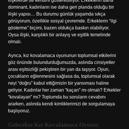
ilişkilerde de kendini gösterebiliyor. Erkeklerin daha
dominant, kadınların ise daha geri planda olduğu bir
ilişki yapısı… Bu durumu günlük yaşamda sıkça
görüyorum, özellikle sosyal çevremde. Erkeklerin “ilgi
gösterme” biçimi, bazen oldukça baskın olabiliyor.
Oysa ilişki, karşılıklı bir anlayış ve eşitlik temelinde
olmalı.
Ayrıca, kız kovalamaca oyununun toplumsal etkilerini
göz önünde bulundurduğumuzda, aslında cinsiyetler
arası eşitsizliği pekiştiren bir yan da taşıyor. Oyun,
çocukların eğlenmesini sağlasa da, toplumsal olarak
neyi “doğru” kabul ettiğimizin bir yansıması haline
geliyor. Kadınlar her zaman “kaçan” mı olmalı? Erkekler
“kovalayan” mı? Toplumda bu soruların cevabını
ararken, aslında kendi kimliklerimizi de sorgulamaya
başlıyoruz.
Gelecekte Kız Kovalamaca Oyunu: