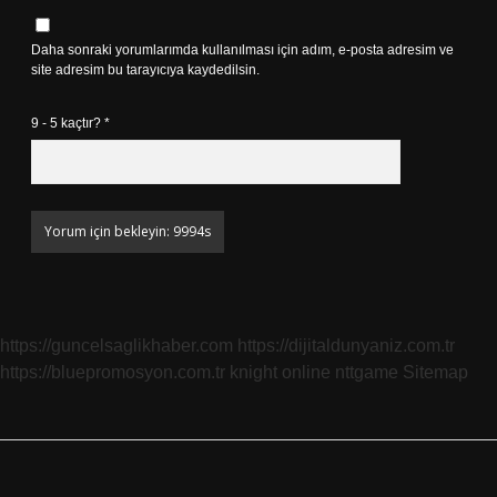
Daha sonraki yorumlarımda kullanılması için adım, e-posta adresim ve
site adresim bu tarayıcıya kaydedilsin.
9 - 5 kaçtır?
*
https://guncelsaglikhaber.com
https://dijitaldunyaniz.com.tr
https://bluepromosyon.com.tr
knight online
nttgame
Sitemap