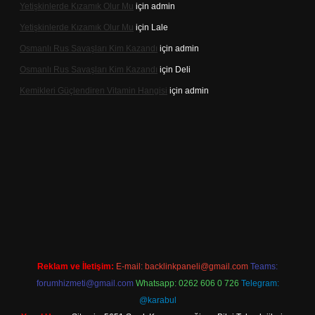
Yetişkinlerde Kızamık Olur Mu
için
admin
Yetişkinlerde Kızamık Olur Mu
için
Lale
Osmanlı Rus Savaşları Kim Kazandı
için
admin
Osmanlı Rus Savaşları Kim Kazandı
için
Deli
Kemikleri Güçlendiren Vitamin Hangisi
için
admin
ine
Reklam ve İletişim:
E-mail:
backlinkpaneli@gmail.com
Teams:
forumhizmeti@gmail.com
Whatsapp: 0262 606 0 726
Telegram:
@karabul