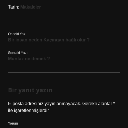
Tarih:
Makaleler
Önceki Yazı
Bir insan neden Kaçıngan bağlı olur ?
Sonraki Yazı
Muntaz ne demek ?
Bir yanıt yazın
E-posta adresiniz yayınlanmayacak.
Gerekli alanlar
*
ile işaretlenmişlerdir
Yorum