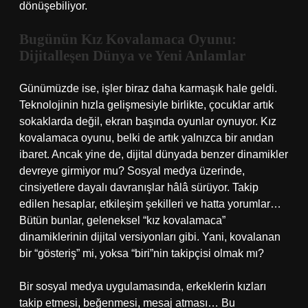
dönüşebiliyor.
Bugünün Kız Kovalamaca Oyunu:
Dijitalleşen Dünya ve Yeni Anlamlar
Günümüzde ise, işler biraz daha karmaşık hale geldi.
Teknolojinin hızla gelişmesiyle birlikte, çocuklar artık
sokaklarda değil, ekran başında oyunlar oynuyor. Kız
kovalamaca oyunu, belki de artık yalnızca bir anıdan
ibaret. Ancak yine de, dijital dünyada benzer dinamikler
devreye girmiyor mu? Sosyal medya üzerinde,
cinsiyetlere dayalı davranışlar hâlâ sürüyor. Takip
edilen hesaplar, etkileşim şekilleri ve hatta yorumlar…
Bütün bunlar, geleneksel “kız kovalamaca”
dinamiklerinin dijital versiyonları gibi. Yani, kovalanan
bir “gösteriş” mi, yoksa “biri”nin takipçisi olmak mı?
Bir sosyal medya uygulamasında, erkeklerin kızları
takip etmesi, beğenmesi, mesaj atması… Bu