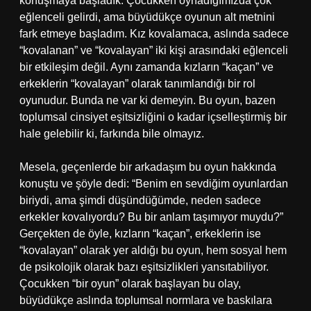
konuşmaya başladık. Çocukken oynadığımızda çok
eğlenceli gelirdi, ama büyüdükçe oyunun alt metnini
fark etmeye başladım. Kız kovalamaca, aslında sadece
“kovalanan” ve “kovalayan” iki kişi arasındaki eğlenceli
bir etkileşim değil. Aynı zamanda kızların “kaçan” ve
erkeklerin “kovalayan” olarak tanımlandığı bir rol
oyunudur. Bunda ne var ki demeyin. Bu oyun, bazen
toplumsal cinsiyet eşitsizliğini o kadar içselleştirmiş bir
hale gelebilir ki, farkında bile olmayız.
Mesela, geçenlerde bir arkadaşım bu oyun hakkında
konuştu ve şöyle dedi: “Benim en sevdiğim oyunlardan
biriydi, ama şimdi düşündüğümde, neden sadece
erkekler kovalıyordu? Bu bir anlam taşımıyor muydu?”
Gerçekten de öyle, kızların “kaçan”, erkeklerin ise
“kovalayan” olarak yer aldığı bu oyun, hem sosyal hem
de psikolojik olarak bazı eşitsizlikleri yansıtabiliyor.
Çocukken “bir oyun” olarak başlayan bu olay,
büyüdükçe aslında toplumsal normlara ve baskılara