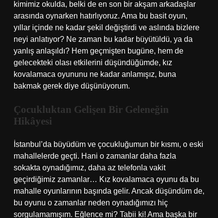
kimimiz okulda, belki de en son bir akşam arkadaşlar
arasında oynarken hatırlıyoruz. Ama bu basit oyun,
yıllar içinde ne kadar şekil değiştirdi ve aslında bizlere
neyi anlatıyor? Ne zaman bu kadar büyütüldü, ya da
yanlış anlaşıldı? Hem geçmişten bugüne, hem de
gelecekteki olası etkilerini düşündüğümde, kız
kovalamaca oyununu ne kadar anlamışız, buna
bakmak gerek diye düşünüyorum.
Çocukluktan Gelişen Bir Geleneğin
Hikâyesi
İstanbul’da büyüdüm ve çocukluğumun bir kısmı, o eski
mahallelerde geçti. Hani o zamanlar daha fazla
sokakta oynadığımız, daha az telefonla vakit
geçirdiğimiz zamanlar… Kız kovalamaca oyunu da bu
mahalle oyunlarının başında gelir. Ancak düşündüm de,
bu oyunu o zamanlar neden oynadığımızı hiç
sorgulamamışım. Eğlence mi? Tabii ki! Ama başka bir