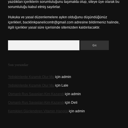
yazdıkları içeriklerin sorumluluğunu taşımakta olup, siteye üye olarak bu
sorumluluğu kabul etmiş sayılırlar.
Hukuka ve yasal düzenlemelere aykırı olduğunu düşündüğünüz
içerikleri,
backlinkpanelicomtr@gmail.com
adresine bildirmeniz halinde,
ilgili içerikler yasal süre içerisinde sitemizden kaldırılacaktır.
Arama
Son yorumlar
Yetişkinlerde Kızamık Olur Mu
için
admin
Yetişkinlerde Kızamık Olur Mu
için
Lale
Osmanlı Rus Savaşları Kim Kazandı
için
admin
Osmanlı Rus Savaşları Kim Kazandı
için
Deli
Kemikleri Güçlendiren Vitamin Hangisi
için
admin