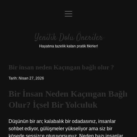
menüyü
Anasayfa
aç
Gizlilik Politikası
Yenilik Dolu Öneriler
Yasal Uyarı
Hayatına tazelik katan pratik fikirler!
Hakkımızda
Bir insan neden Kaçıngan bağlı olur ?
Tarih: Nisan 27, 2026
Bir İnsan Neden Kaçıngan Bağlı
Olur? İçsel Bir Yolculuk
Düşünün bir an; kalabalık bir odadasınız, insanlar
sohbet ediyor, gülüşmeler yükseliyor ama siz bir
köşede sessizce oturuyorsunuz. Neden bazı insanlar