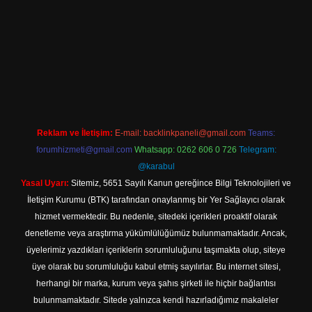
ne
Reklam ve İletişim:
E-mail:
backlinkpaneli@gmail.com
Teams:
forumhizmeti@gmail.com
Whatsapp: 0262 606 0 726
Telegram:
@karabul
Yasal Uyarı:
Sitemiz, 5651 Sayılı Kanun gereğince Bilgi Teknolojileri ve
İletişim Kurumu (BTK) tarafından onaylanmış bir Yer Sağlayıcı olarak
hizmet vermektedir. Bu nedenle, sitedeki içerikleri proaktif olarak
denetleme veya araştırma yükümlülüğümüz bulunmamaktadır. Ancak,
üyelerimiz yazdıkları içeriklerin sorumluluğunu taşımakta olup, siteye
üye olarak bu sorumluluğu kabul etmiş sayılırlar. Bu internet sitesi,
herhangi bir marka, kurum veya şahıs şirketi ile hiçbir bağlantısı
bulunmamaktadır. Sitede yalnızca kendi hazırladığımız makaleler