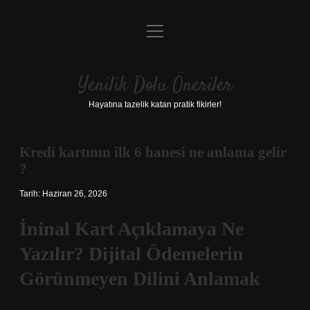
menüyü
Anasayfa
aç
Gizlilik Politikası
Yenilik Dolu Öneriler
Yasal Uyarı
Hayatına tazelik katan pratik fikirler!
Hakkımızda
Kredi kartının ilk 6 hanesi ne anlama gelir
?
Tarih: Haziran 26, 2026
İninal Kart Açıklamaya Ne
Yazılır? Dijital Ödemelerin
Görünmeyen Dilini Anlamak