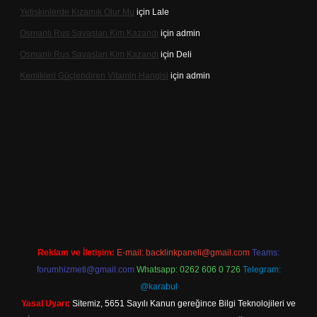
Yetişkinlerde Kızamık Olur Mu
için
Lale
Osmanlı Rus Savaşları Kim Kazandı
için
admin
Osmanlı Rus Savaşları Kim Kazandı
için
Deli
Kemikleri Güçlendiren Vitamin Hangisi
için
admin
casino.online
Reklam ve İletişim:
E-mail:
backlinkpaneli@gmail.com
Teams:
forumhizmeti@gmail.com
Whatsapp: 0262 606 0 726
Telegram:
@karabul
Yasal Uyarı:
Sitemiz, 5651 Sayılı Kanun gereğince Bilgi Teknolojileri ve