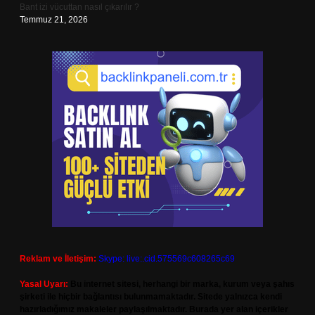
Bant izi vücuttan nasıl çıkarılır ?
Temmuz 21, 2026
Reklam ve İletişim:
Skype: live:.cid.575569c608265c69
Yasal Uyarı:
Bu internet sitesi, herhangi bir marka, kurum veya şahıs
şirketi ile hiçbir bağlantısı bulunmamaktadır. Sitede yalnızca kendi
hazırladığımız makaleler paylaşılmaktadır. Burada yer alan içerikler