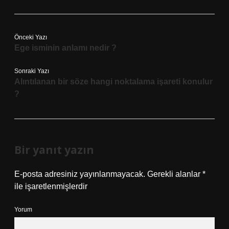
Önceki Yazı
Ege isminin anlamı nedir ?
Sonraki Yazı
Alıntılanan bir söze hangi noktalama işareti konulur
?
Bir yanıt yazın
E-posta adresiniz yayınlanmayacak.
Gerekli alanlar
*
ile işaretlenmişlerdir
Yorum