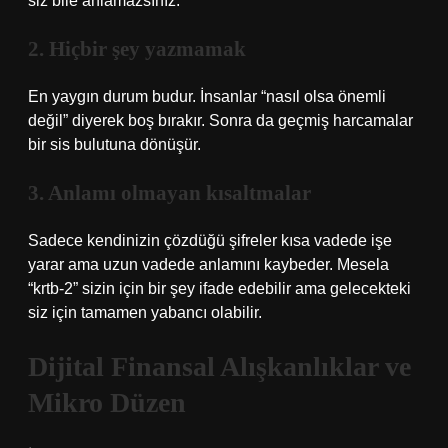
siz bile anlamazsınız.
2. Hiçbir şey yazmamak
En yaygın durum budur. İnsanlar “nasıl olsa önemli
değil” diyerek boş bırakır. Sonra da geçmiş harcamalar
bir sis bulutuna dönüşür.
3. Anlamı olmayan kısaltmalar
Sadece kendinizin çözdüğü şifreler kısa vadede işe
yarar ama uzun vadede anlamını kaybeder. Mesela
“krtb-2” sizin için bir şey ifade edebilir ama gelecekteki
siz için tamamen yabancı olabilir.
Dijital Finansal Alışkanlıklar ve
Mikro Düzen