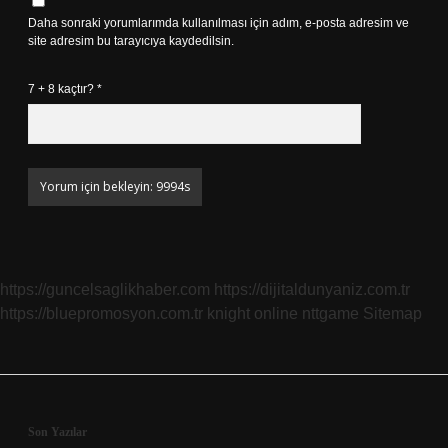
Daha sonraki yorumlarımda kullanılması için adım, e-posta adresim ve
site adresim bu tarayıcıya kaydedilsin.
7 + 8 kaçtır?
*
https://guncelsaglikhaber.com
https://dijitaldunyaniz.com.tr
https://bluepromosyon.com.tr
knight online
nttgame
Sitemap
Sidebar
Son Yazılar