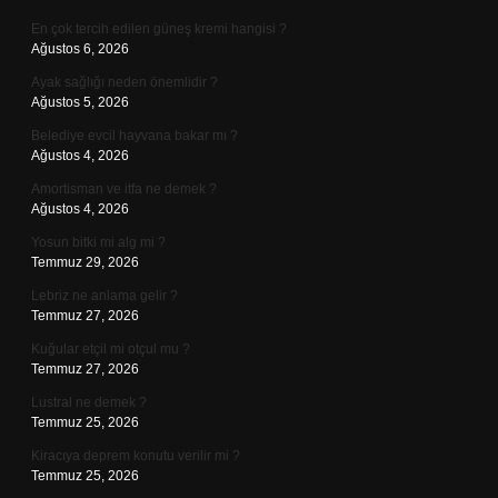
En çok tercih edilen güneş kremi hangisi ?
Ağustos 6, 2026
Ayak sağlığı neden önemlidir ?
Ağustos 5, 2026
Belediye evcil hayvana bakar mı ?
Ağustos 4, 2026
Amortisman ve itfa ne demek ?
Ağustos 4, 2026
Yosun bitki mi alg mi ?
Temmuz 29, 2026
Lebriz ne anlama gelir ?
Temmuz 27, 2026
Kuğular etçil mi otçul mu ?
Temmuz 27, 2026
Lustral ne demek ?
Temmuz 25, 2026
Kiracıya deprem konutu verilir mi ?
Temmuz 25, 2026